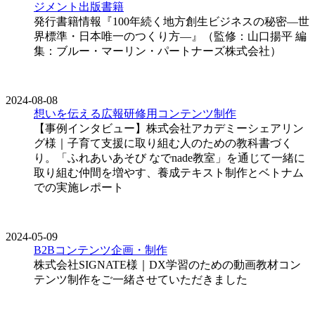
ジメント
出版
書籍
発行書籍情報『100年続く地方創生ビジネスの秘密―世
界標準・日本唯一のつくり方―』（監修：山口揚平 編
集：ブルー・マーリン・パートナーズ株式会社）
2024-08-08
想いを伝える広報
研修用コンテンツ制作
【事例インタビュー】株式会社アカデミーシェアリン
グ様｜子育て支援に取り組む人のための教科書づく
り。「ふれあいあそび なでnade教室」を通じて一緒に
取り組む仲間を増やす、養成テキスト制作とベトナム
での実施レポート
2024-05-09
B2Bコンテンツ企画・制作
株式会社SIGNATE様｜DX学習のための動画教材コン
テンツ制作をご一緒させていただきました