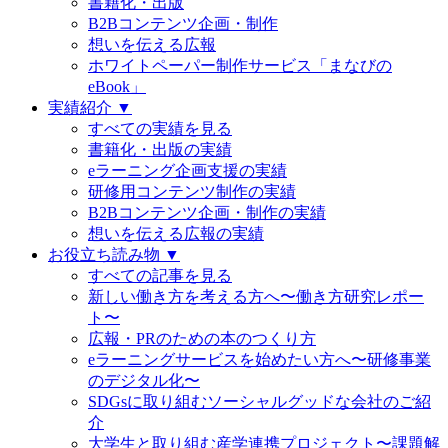
書籍化・出版
B2Bコンテンツ企画・制作
想いを伝える広報
ホワイトペーパー制作サービス「まなびの
eBook」
実績紹介 ▼
すべての実績を見る
書籍化・出版の実績
eラーニング企画支援の実績
研修用コンテンツ制作の実績
B2Bコンテンツ企画・制作の実績
想いを伝える広報の実績
お役立ち読み物 ▼
すべての記事を見る
新しい働き方を考える方へ〜働き方研究レポー
ト〜
広報・PRのための本のつくり方
eラーニングサービスを始めたい方へ〜研修事業
のデジタル化〜
SDGsに取り組むソーシャルグッドな会社のご紹
介
大学生と取り組む産学連携プロジェクト〜課題解