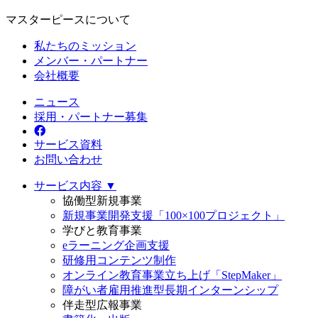
マスターピースについて
私たちのミッション
メンバー・パートナー
会社概要
ニュース
採用・パートナー募集
サービス資料
お問い合わせ
サービス内容 ▼
協働型新規事業
新規事業開発支援「100×100プロジェクト」
学びと教育事業
eラーニング企画支援
研修用コンテンツ制作
オンライン教育事業立ち上げ「StepMaker」
障がい者雇用推進型長期インターンシップ
伴走型広報事業