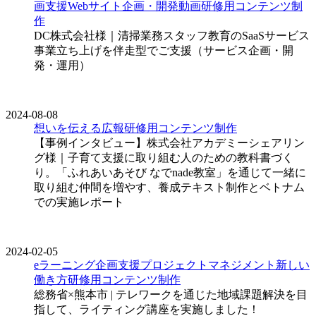
画支援
Webサイト企画・開発
動画
研修用コンテンツ制
作
DC株式会社様｜清掃業務スタッフ教育のSaaSサービス
事業立ち上げを伴走型でご支援（サービス企画・開
発・運用）
2024-08-08
想いを伝える広報
研修用コンテンツ制作
【事例インタビュー】株式会社アカデミーシェアリン
グ様｜子育て支援に取り組む人のための教科書づく
り。「ふれあいあそび なでnade教室」を通じて一緒に
取り組む仲間を増やす、養成テキスト制作とベトナム
での実施レポート
2024-02-05
eラーニング企画支援
プロジェクトマネジメント
新しい
働き方
研修用コンテンツ制作
総務省×熊本市 | テレワークを通じた地域課題解決を目
指して、ライティング講座を実施しました！