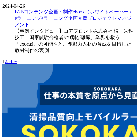
2024-04-26
B2Bコンテンツ企画・制作
ebook（ホワイトペーパー）
eラーニング
eラーニング企画支援
プロジェクトマネジ
メント
【事例インタビュー】コアフロント株式会社 様｜歯科
技工士国家試験合格者の9割が離職。業界を救う
『exocad』の可能性と、即戦力人材の育成を目指した
教材制作の裏側
1
2
3
4
5
»