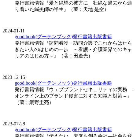
発行書籍情報『愛と絶望の彼方に 壮絶な過去から辿
り着いた鍼灸師の半生』（著：天地 是空）
2024-01-11
good.book(グーテンブック)発行書籍
出版
書籍
発行書籍情報『訪問看護・訪問介護でこれからはたら
きたい人のはじめの一歩 ～看護・介護業界でのキャ
リアのはじめ方～』（著：田邊光）
2023-12-15
good.book(グーテンブック)発行書籍
出版
書籍
発行書籍情報『ウェブブランドセキュリティの実務 -
オンライン上のブランド侵害に対する知識と対策 – 』
（著：網野圭亮）
2023-07-28
good.book(グーテンブック)発行書籍
出版
書籍
発行書籍情報『伝えたい、未来を創る会社―社会を変