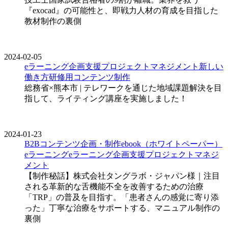
『exocad』の可能性と、即戦力人材の育成を目指した
教材制作の裏側
2024-02-05
eラーニング企画支援
プロジェクトマネジメント
新しい
働き方
研修用コンテンツ制作
総務省×熊本市 | テレワークを通じた地域課題解決を目
指して、ライティング講座を実施しました！
2024-01-23
B2Bコンテンツ企画・制作
ebook（ホワイトペーパー）
eラーニング
eラーニング企画支援
プロジェクトマネジ
メント
【制作秘話】株式会社タングラボ・ジャパン様｜注目
される革新的な舌機能不全を改善するための治療
「TRP」の普及を目指す。「患者さんの感覚に寄り添
った」丁寧な治療をサポートする、マニュアル制作の
裏側