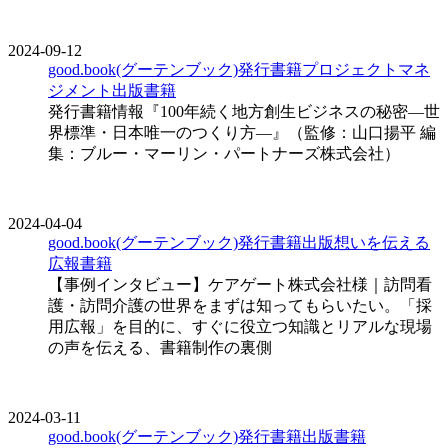
2024-09-12
good.book(グーテンブック)発行書籍
プロジェクトマネ
ジメント
出版
書籍
発行書籍情報『100年続く地方創生ビジネスの秘密―世
界標準・日本唯一のつくり方―』（監修：山口揚平 編
集：ブルー・マーリン・パートナーズ株式会社）
2024-04-04
good.book(グーテンブック)発行書籍
出版
想いを伝える
広報
書籍
【事例インタビュー】ケアゲート株式会社様｜訪問看
護・訪問介護の世界をまずは知ってもらいたい。「採
用広報」を目的に、すぐに役立つ知識とリアルな現場
の声を伝える、書籍制作の裏側
2024-03-11
good.book(グーテンブック)発行書籍
出版
書籍