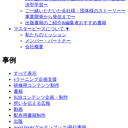
決型学習〜
ご一緒いただいた会社様・団体様のストーリー〜
事業開発から発信まで〜
出版書籍のご紹介&編集者おすすめ書籍
マスターピースについて ▼
私たちのミッション
メンバー・パートナー
会社概要
事例
すべて表示
eラーニング企画支援
研修用コンテンツ制作
書籍
B2Bコンテンツ企画・制作
想いを伝える広報
動画
配布用書籍制作
出版
good.book(グーテンブック)発行書籍