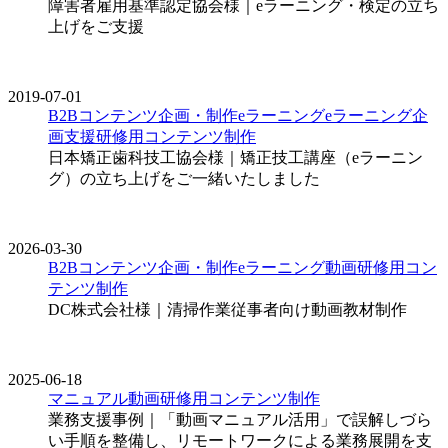
障害者雇用基準認定協会様｜eラーニング・検定の立ち
上げをご支援
2019-07-01
B2Bコンテンツ企画・制作
eラーニング
eラーニング企
画支援
研修用コンテンツ制作
日本矯正歯科技工協会様｜矯正技工講座（eラーニン
グ）の立ち上げをご一緒いたしました
2026-03-30
B2Bコンテンツ企画・制作
eラーニング
動画
研修用コン
テンツ制作
DC株式会社様｜清掃作業従事者向け動画教材制作
2025-06-18
マニュアル
動画
研修用コンテンツ制作
業務支援事例｜「動画マニュアル活用」で誤解しづら
い手順を整備し、リモートワークによる業務展開を支