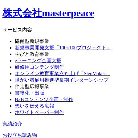
株式会社masterpeace
サービス内容
協働型新規事業
新規事業開発支援「100×100プロジェクト」
学びと教育事業
eラーニング企画支援
研修用コンテンツ制作
オンライン教育事業立ち上げ「StepMaker」
障がい者雇用推進型長期インターンシップ
伴走型広報事業
書籍化・出版
B2Bコンテンツ企画・制作
想いを伝える広報
ホワイトペーパー制作
実績紹介
お役立ち読み物