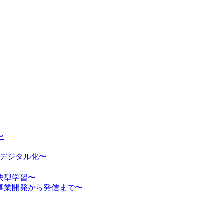
」
〜
のデジタル化〜
決型学習〜
事業開発から発信まで〜