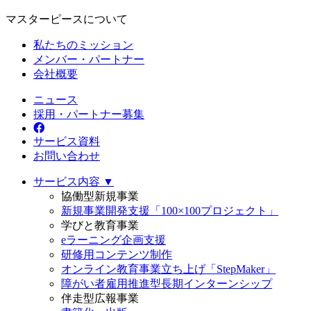
マスターピースについて
私たちのミッション
メンバー・パートナー
会社概要
ニュース
採用・パートナー募集
サービス資料
お問い合わせ
サービス内容 ▼
協働型新規事業
新規事業開発支援「100×100プロジェクト」
学びと教育事業
eラーニング企画支援
研修用コンテンツ制作
オンライン教育事業立ち上げ「StepMaker」
障がい者雇用推進型長期インターンシップ
伴走型広報事業