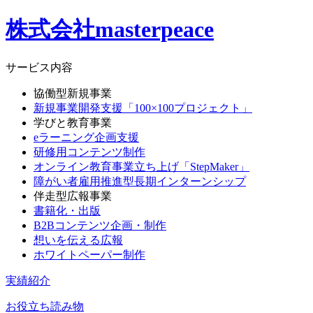
株式会社masterpeace
サービス内容
協働型新規事業
新規事業開発支援「100×100プロジェクト」
学びと教育事業
eラーニング企画支援
研修用コンテンツ制作
オンライン教育事業立ち上げ「StepMaker」
障がい者雇用推進型長期インターンシップ
伴走型広報事業
書籍化・出版
B2Bコンテンツ企画・制作
想いを伝える広報
ホワイトペーパー制作
実績紹介
お役立ち読み物