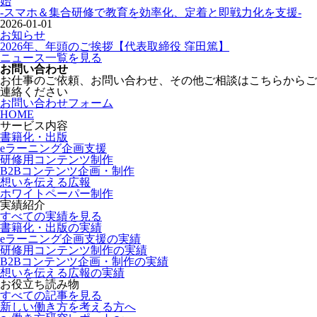
始
-スマホ＆集合研修で教育を効率化、定着と即戦力化を支援-
2026-01-01
お知らせ
2026年、年頭のご挨拶【代表取締役 窪田篤】
ニュース一覧を見る
お問い合わせ
お仕事のご依頼、お問い合わせ、その他ご相談はこちらからご
連絡ください
お問い合わせフォーム
HOME
サービス内容
書籍化・出版
eラーニング企画支援
研修用コンテンツ制作
B2Bコンテンツ企画・制作
想いを伝える広報
ホワイトペーパー制作
実績紹介
すべての実績を見る
書籍化・出版の実績
eラーニング企画支援の実績
研修用コンテンツ制作の実績
B2Bコンテンツ企画・制作の実績
想いを伝える広報の実績
お役立ち読み物
すべての記事を見る
新しい働き方を考える方へ