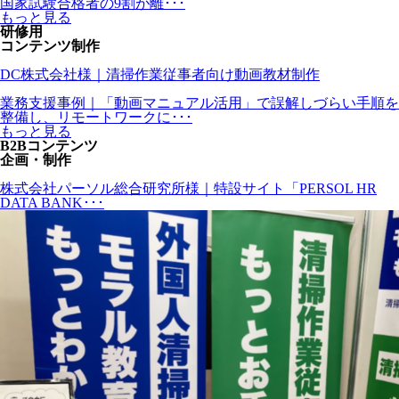
国家試験合格者の9割が離･･･
もっと見る
研修用
コンテンツ制作
DC株式会社様｜清掃作業従事者向け動画教材制作
業務支援事例｜「動画マニュアル活用」で誤解しづらい手順を
整備し、リモートワークに･･･
もっと見る
B2Bコンテンツ
企画・制作
株式会社パーソル総合研究所様｜特設サイト「PERSOL HR
DATA BANK･･･