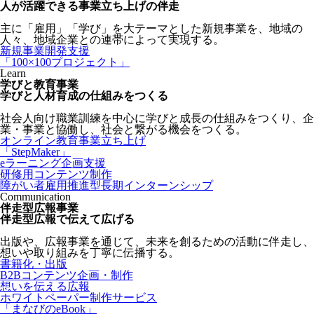
人が活躍できる事業立ち上げの伴走
主に「雇用」「学び」を大テーマとした新規事業を、地域の
人々、地域企業との連帯によって実現する。
新規事業開発支援
「100×100プロジェクト」
Learn
学びと教育事業
学びと人材育成の仕組みをつくる
社会人向け職業訓練を中心に学びと成長の仕組みをつくり、企
業・事業と協働し、社会と繋がる機会をつくる。
オンライン教育事業立ち上げ
「StepMaker」
eラーニング企画支援
研修用コンテンツ制作
障がい者雇用推進型長期インターンシップ
Communication
伴走型広報事業
伴走型広報で伝えて広げる
出版や、広報事業を通じて、未来を創るための活動に伴走し、
想いや取り組みを丁寧に伝播する。
書籍化・出版
B2Bコンテンツ企画・制作
想いを伝える広報
ホワイトペーパー制作サービス
「まなびのeBook」