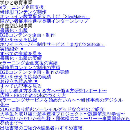
学びと教育事業
eラーニング企画支援
研修用コンテンツ制作
オンライン教育事業立ち上げ「StepMaker」
障がい者雇用推進型長期インターンシップ
伴走型広報事業
書籍化・出版
B2Bコンテンツ企画・制作
想いを伝える広報
ホワイトペーパー制作サービス「まなびのeBook」
実績紹介 ▼
すべての実績を見る
書籍化・出版の実績
eラーニング企画支援の実績
研修用コンテンツ制作の実績
B2Bコンテンツ企画・制作の実績
想いを伝える広報の実績
お役立ち読み物 ▼
すべての記事を見る
新しい働き方を考える方へ〜働き方研究レポート〜
広報・PRのための本のつくり方
eラーニングサービスを始めたい方へ〜研修事業のデジタル
化〜
SDGsに取り組むソーシャルグッドな会社のご紹介
大学生と取り組む産学連携プロジェクト〜課題解決型学習〜
ご一緒いただいた会社様・団体様のストーリー〜事業開発から
発信まで〜
出版書籍のご紹介&編集者おすすめ書籍