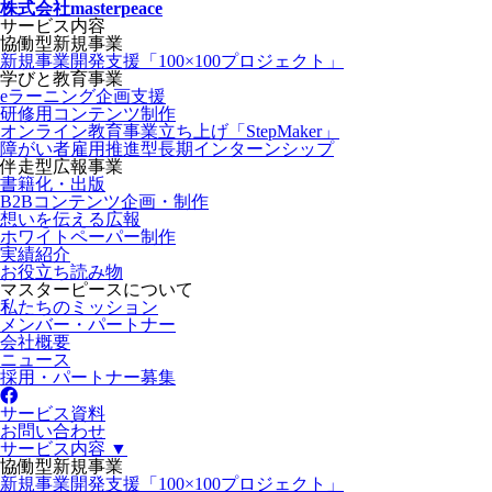
株式会社masterpeace
サービス内容
協働型新規事業
新規事業開発支援「100×100プロジェクト」
学びと教育事業
eラーニング企画支援
研修用コンテンツ制作
オンライン教育事業立ち上げ「StepMaker」
障がい者雇用推進型長期インターンシップ
伴走型広報事業
書籍化・出版
B2Bコンテンツ企画・制作
想いを伝える広報
ホワイトペーパー制作
実績紹介
お役立ち読み物
マスターピースについて
私たちのミッション
メンバー・パートナー
会社概要
ニュース
採用・パートナー募集
サービス資料
お問い合わせ
サービス内容 ▼
協働型新規事業
新規事業開発支援「100×100プロジェクト」