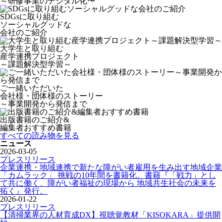
～研修事業のデジタル化〜
SDGsに取り組む
ソーシャルグッドな
会社のご紹介
大学生と取り組む
産学連携プロジェクト
～課題解決型学習～
ご一緒いただいた
会社様・団体様のストーリー
～事業開発から発信まで
出版書籍のご紹介&
編集者おすすめ書籍
すべての読み物を見る
ニュース
2026-03-05
プレスリリース
企業連携・地域連携で新たな障がい者雇用を生み出す地域企業
「カムラック」 挑戦の10年間を書籍化。書籍『「戦力」とし
て共に働く、障がい者福祉の現場から 地域共生社会の未来を
拓く』発行。
2026-01-22
プレスリリース
【清掃業界の人材育成DX】視聴覚教材「KISOKARA」提供開