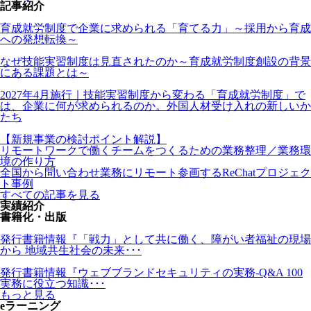
記事紹介
育成就労制度で企業に求められる「育てる力」～採用から育成
への発想転換～
なぜ技能実習制度は見直されたのか～育成就労制度創設の背景
にある課題とは～
2027年4月施行｜技能実習制度から変わる「育成就労制度」で
は、企業に何が求められるのか。外国人材受け入れの新しいか
たち
【新規事業の検討ポイント解説】
リモートワークで働くチームをつくるための業務整理／業務環
境の作り方
全国から問い合わせ業務にリモート参画するReChatプロジェク
ト事例
すべての記事を見る
実績紹介
書籍化・出版
発行書籍情報『「戦力」として共に働く、障がい者福祉の現場
から 地域共生社会の未来･･･
発行書籍情報『ウェブブランドセキュリティの実務-Q&A 100
実務に役立つ知識･･･
もっと見る
eラーニング