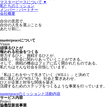
マスターピースについて ▼
私たちのミッション
メンバー・パートナー
会社概要
自分の意思で、
自分の人生を選ぶことを
あたり前に。
masterpeaceについて
Vision
頑張るひとが
報われる社会をつくる
努力するひと、挑戦するひとが、
成長し、社会に関わりあっていくことができる。
そして、挑戦の機会はフェアに広く開かれたものである。
私たちはそんな社会を目指しています。
「私はこれをやって生きていく（WILL）」と決めて
前に進む人の”WILL”を、社会と繋ぎあわせ、
ひとが企業と対等な関係を築き、
活躍するためのステップをつくるような事業を行っています。
masterpeaceのミッションと活動内容
サービス内容
Project
協働型新規事業