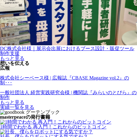
DC株式会社様｜展示会出展におけるブース設計・販促ツール
制作支援
もっと見る
想いを伝える
広報
株式会社シーベース様 | 広報誌『CBASE Magazine vol.2』の
制･･･
一般社団法人 経営実践研究会様 | 機関誌『みらいのとびら』の
制作
もっと見る
実績一覧を見る
masterpeaceの発行書籍
1時間でわかる 再入門！これからのビットコイン
社長、僕らをロボットにする気ですか？