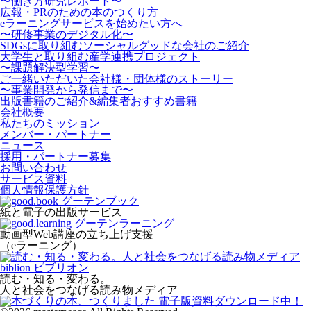
〜働き方研究レポート〜
広報・PRのための本のつくり方
eラーニングサービスを始めたい方へ
〜研修事業のデジタル化〜
SDGsに取り組むソーシャルグッドな会社のご紹介
大学生と取り組む産学連携プロジェクト
〜課題解決型学習〜
ご一緒いただいた会社様・団体様のストーリー
〜事業開発から発信まで〜
出版書籍のご紹介&編集者おすすめ書籍
会社概要
私たちのミッション
メンバー・パートナー
ニュース
採用・パートナー募集
お問い合わせ
サービス資料
個人情報保護方針
紙と電子の出版サービス
動画型Web講座の立ち上げ支援
（eラーニング）
読む・知る・変わる。
人と社会をつなげる読み物メディア