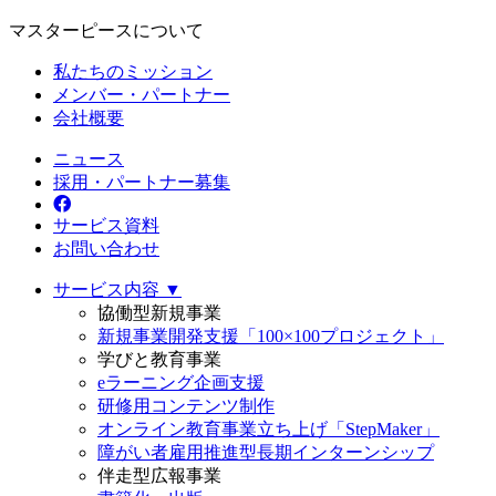
マスターピースについて
私たちのミッション
メンバー・パートナー
会社概要
ニュース
採用・パートナー募集
サービス資料
お問い合わせ
サービス内容 ▼
協働型新規事業
新規事業開発支援「100×100プロジェクト」
学びと教育事業
eラーニング企画支援
研修用コンテンツ制作
オンライン教育事業立ち上げ「StepMaker」
障がい者雇用推進型長期インターンシップ
伴走型広報事業