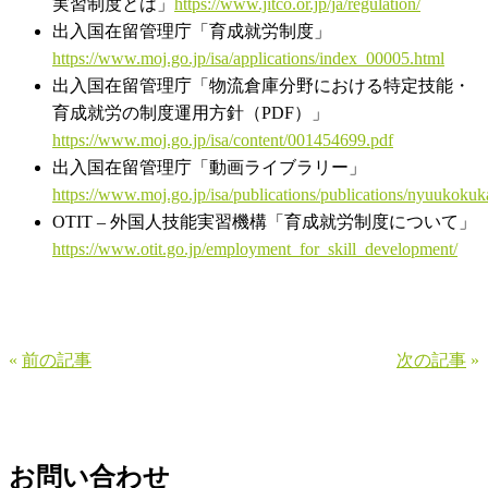
実習制度とは」
https://www.jitco.or.jp/ja/regulation/
出入国在留管理庁「育成就労制度」
https://www.moj.go.jp/isa/applications/index_00005.html
出入国在留管理庁「物流倉庫分野における特定技能・
育成就労の制度運用方針（PDF）」
https://www.moj.go.jp/isa/content/001454699.pdf
出入国在留管理庁「動画ライブラリー」
https://www.moj.go.jp/isa/publications/publications/nyuukoku
OTIT – 外国人技能実習機構「育成就労制度について」
https://www.otit.go.jp/employment_for_skill_development/
«
前の記事
次の記事
»
お問い合わせ