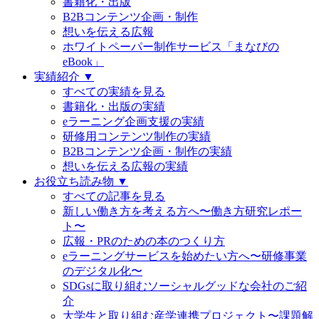
書籍化・出版
B2Bコンテンツ企画・制作
想いを伝える広報
ホワイトペーパー制作サービス「まなびの
eBook」
実績紹介 ▼
すべての実績を見る
書籍化・出版の実績
eラーニング企画支援の実績
研修用コンテンツ制作の実績
B2Bコンテンツ企画・制作の実績
想いを伝える広報の実績
お役立ち読み物 ▼
すべての記事を見る
新しい働き方を考える方へ〜働き方研究レポー
ト〜
広報・PRのための本のつくり方
eラーニングサービスを始めたい方へ〜研修事業
のデジタル化〜
SDGsに取り組むソーシャルグッドな会社のご紹
介
大学生と取り組む産学連携プロジェクト〜課題解