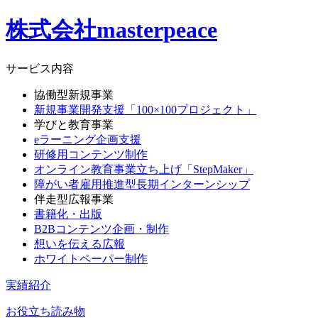
株式会社masterpeace
サービス内容
協働型新規事業
新規事業開発支援「100×100プロジェクト」
学びと教育事業
eラーニング企画支援
研修用コンテンツ制作
オンライン教育事業立ち上げ「StepMaker」
障がい者雇用推進型長期インターンシップ
伴走型広報事業
書籍化・出版
B2Bコンテンツ企画・制作
想いを伝える広報
ホワイトペーパー制作
実績紹介
お役立ち読み物