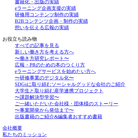
書籍化・出版の実績
eラーニング企画支援の実績
研修用コンテンツ制作の実績
B2Bコンテンツ企画・制作の実績
想いを伝える広報の実績
お役立ち読み物
すべての記事を見る
新しい働き方を考える方へ
〜働き方研究レポート〜
広報・PRのための本のつくり方
eラーニングサービスを始めたい方へ
〜研修事業のデジタル化〜
SDGsに取り組むソーシャルグッドな会社のご紹介
大学生と取り組む産学連携プロジェクト
〜課題解決型学習〜
ご一緒いただいた会社様・団体様のストーリー
〜事業開発から発信まで〜
出版書籍のご紹介&編集者おすすめ書籍
会社概要
私たちのミッション