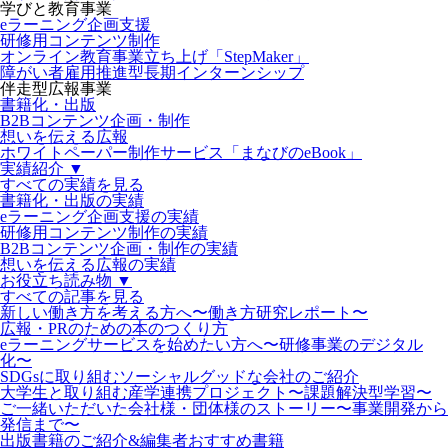
学びと教育事業
eラーニング企画支援
研修用コンテンツ制作
オンライン教育事業立ち上げ「StepMaker」
障がい者雇用推進型長期インターンシップ
伴走型広報事業
書籍化・出版
B2Bコンテンツ企画・制作
想いを伝える広報
ホワイトペーパー制作サービス「まなびのeBook」
実績紹介 ▼
すべての実績を見る
書籍化・出版の実績
eラーニング企画支援の実績
研修用コンテンツ制作の実績
B2Bコンテンツ企画・制作の実績
想いを伝える広報の実績
お役立ち読み物 ▼
すべての記事を見る
新しい働き方を考える方へ〜働き方研究レポート〜
広報・PRのための本のつくり方
eラーニングサービスを始めたい方へ〜研修事業のデジタル
化〜
SDGsに取り組むソーシャルグッドな会社のご紹介
大学生と取り組む産学連携プロジェクト〜課題解決型学習〜
ご一緒いただいた会社様・団体様のストーリー〜事業開発から
発信まで〜
出版書籍のご紹介&編集者おすすめ書籍