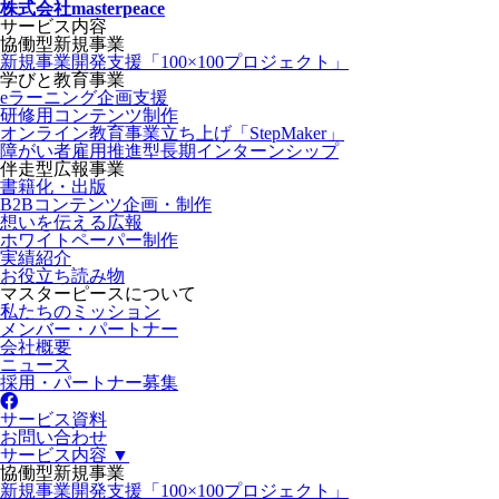
株式会社masterpeace
サービス内容
協働型新規事業
新規事業開発支援「100×100プロジェクト」
学びと教育事業
eラーニング企画支援
研修用コンテンツ制作
オンライン教育事業立ち上げ「StepMaker」
障がい者雇用推進型長期インターンシップ
伴走型広報事業
書籍化・出版
B2Bコンテンツ企画・制作
想いを伝える広報
ホワイトペーパー制作
実績紹介
お役立ち読み物
マスターピースについて
私たちのミッション
メンバー・パートナー
会社概要
ニュース
採用・パートナー募集
サービス資料
お問い合わせ
サービス内容 ▼
協働型新規事業
新規事業開発支援「100×100プロジェクト」