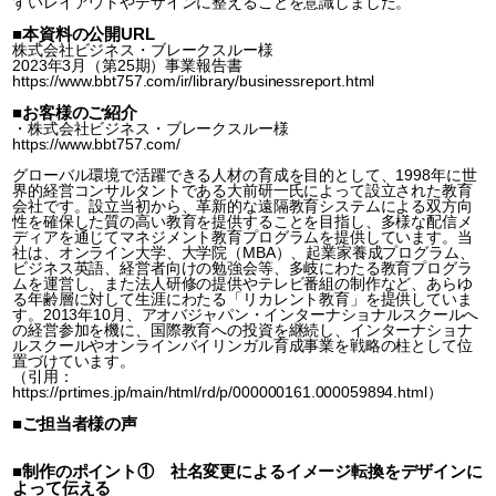
すいレイアウトやデザインに整えることを意識しました。
■本資料の公開URL
株式会社ビジネス・ブレークスルー様
2023年3月（第25期）事業報告書
https://www.bbt757.com/ir/library/businessreport.html
■お客様のご紹介
・株式会社ビジネス・ブレークスルー様
https://www.bbt757.com/
グローバル環境で活躍できる人材の育成を目的として、1998年に世
界的経営コンサルタントである大前研一氏によって設立された教育
会社です。設立当初から、革新的な遠隔教育システムによる双方向
性を確保した質の高い教育を提供することを目指し、多様な配信メ
ディアを通じてマネジメント教育プログラムを提供しています。当
社は、オンライン大学、大学院（MBA）、起業家養成プログラム、
ビジネス英語、経営者向けの勉強会等、多岐にわたる教育プログラ
ムを運営し、また法人研修の提供やテレビ番組の制作など、あらゆ
る年齢層に対して生涯にわたる「リカレント教育」を提供していま
す。2013年10月、アオバジャパン・インターナショナルスクールへ
の経営参加を機に、国際教育への投資を継続し、インターナショナ
ルスクールやオンラインバイリンガル育成事業を戦略の柱として位
置づけています。
（引用：
https://prtimes.jp/main/html/rd/p/000000161.000059894.html
）
■ご担当者様の声
■制作のポイント① 社名変更によるイメージ転換をデザインに
よって伝える