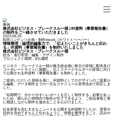
事例
株式会社ビジネス・ブレークスルー様 | IR資料（事業報告書）
の制作をご一緒させていただきました
2023-08-25
B2Bコンテンツ企画・制作
ebook（ホワイトペーパー）
情報整理・論理的編集力で、「伝えたいことがきちんと伝わ
る」IR資料（事業報告書）を制作いたしました
株式会社ビジネス・ブレークスルー様
担当：
進行管理・編集・デザイン制作
プロジェクト期間：約1週間
ビジネス・ブレークスルー様が株主総会後に株主の皆様に配布及び
コーポレートサイトに掲載し、広くステークホルダーの皆様に向け
て公開されるIR資料（事業報告書）を制作しました。
ご提供いただいた原稿を基に、IR資料としてのデザインのご提案か
ら編集、データ制作までの一式をスケジュール管理含めて対応しま
した。
「短期間で、分かりやすいレポートを正しく制作する」必要があっ
たため、限られた時間内で制作が完了できるよう、ご担当者様と密
に相談しながら制作を進めることを心がけました。
社名変更を含む大きなニュースを公開するIR資料でしたが、背景や
目的を含めてきちんと伝わるように、情報を整理すること、読みや