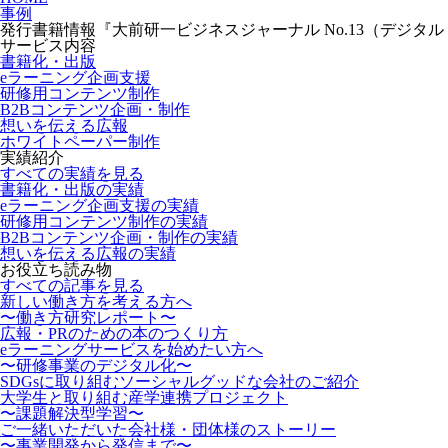
事例
発行書籍情報『大前研一ビジネスジャーナル No.13（デジタル
サービス内容
書籍化・出版
eラーニング企画支援
研修用コンテンツ制作
B2Bコンテンツ企画・制作
想いを伝える広報
ホワイトペーパー制作
実績紹介
すべての実績を見る
書籍化・出版の実績
eラーニング企画支援の実績
研修用コンテンツ制作の実績
B2Bコンテンツ企画・制作の実績
想いを伝える広報の実績
お役立ち読み物
すべての記事を見る
新しい働き方を考える方へ
〜働き方研究レポート〜
広報・PRのための本のつくり方
eラーニングサービスを始めたい方へ
〜研修事業のデジタル化〜
SDGsに取り組むソーシャルグッドな会社のご紹介
大学生と取り組む産学連携プロジェクト
〜課題解決型学習〜
ご一緒いただいた会社様・団体様のストーリー
〜事業開発から発信まで〜