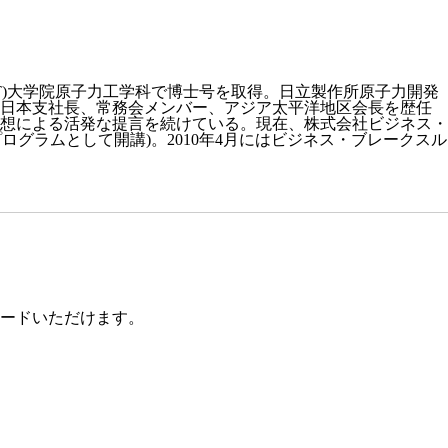
T)大学院原子力工学科で博士号を取得。日立製作所原子力開発
、日本支社長、常務会メンバー、アジア太平洋地区会長を歴任
発想による活発な提言を続けている。現在、株式会社ビジネス・
ログラムとして開講)。2010年4月にはビジネス・ブレークスル
ロードいただけます。