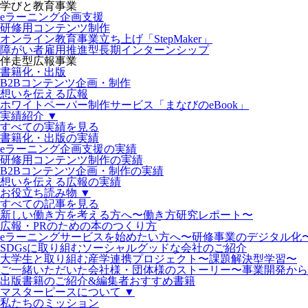
学びと教育事業
eラーニング企画支援
研修用コンテンツ制作
オンライン教育事業立ち上げ「StepMaker」
障がい者雇用推進型長期インターンシップ
伴走型広報事業
書籍化・出版
B2Bコンテンツ企画・制作
想いを伝える広報
ホワイトペーパー制作サービス「まなびのeBook」
実績紹介 ▼
すべての実績を見る
書籍化・出版の実績
eラーニング企画支援の実績
研修用コンテンツ制作の実績
B2Bコンテンツ企画・制作の実績
想いを伝える広報の実績
お役立ち読み物 ▼
すべての記事を見る
新しい働き方を考える方へ〜働き方研究レポート〜
広報・PRのための本のつくり方
eラーニングサービスを始めたい方へ〜研修事業のデジタル化
SDGsに取り組むソーシャルグッドな会社のご紹介
大学生と取り組む産学連携プロジェクト〜課題解決型学習〜
ご一緒いただいた会社様・団体様のストーリー〜事業開発から
出版書籍のご紹介&編集者おすすめ書籍
マスターピースについて ▼
私たちのミッション