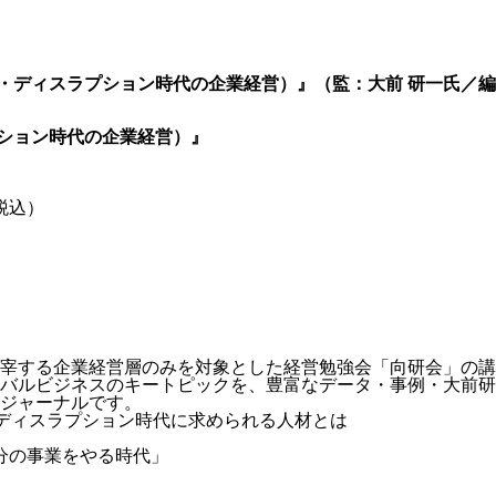
・ディスラプション時代の企業経営）』（監：大前 研一氏／編：go
プション時代の企業経営）』
税込）
宰する企業経営層のみを対象とした経営勉強会「向研会」の講
バルビジネスのキートピックを、豊富なデータ・事例・大前研
ジャーナルです。
ディスラプション時代に求められる人材とは
分の事業をやる時代」