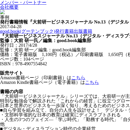
メンバー・パートナー
会社概要
事例
発行書籍情報『大前研一ビジネスジャーナル No.13（デジタル
2017-04-28
good.book(グーテンブック)発行書籍
出版
書籍
『大前研一ビジネスジャーナル No.13（デジタル・ディスラ
監修：大前 研一氏／編集：good.book編集部
発行日：2017/4/28
監修：大前 研一／編集：good.book編集部
価格：電子書籍版 1,100円（税込）／印刷書籍版 1,650円（
ページ数：104ページ
ISBN：
978-4907554842
販売サイト
Amazon書籍ページ（印刷書籍）は
こちら
Amazon Kindle書籍ページ（電子書籍）は
こちら
書籍の内容
「大前研一ビジネスジャーナル」シリーズでは、大前研一が主
特別な勉強会で解説された「これからの経営」に役立つグロー
日本と世界のビジネスを一歩深く知り、考えるためのビジネス
■自ら学習を組み立て、自分の人生を設計せよ！ デジタル・
・文部科学省的な日本の教育は確実にディスラプトされる
・人生の3つのフェイズ―「学ぶ時代」「勤務する時代」「自
他
■デジタル・ディスラプション時代の企業経営