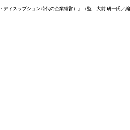
・ディスラプション時代の企業経営）』（監：大前 研一氏／編：go