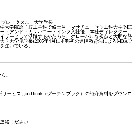
・ブレークスルー大学学長
大学大学院原子核工学科で修士号、マサチューセツ工科大学(MI
ンゼー・アンド・カンパニー・インク入社後、本社ディレクター
ドバイザーとして活躍するかたわら、グローバルな視点と大胆な
大学院学長(2005年4月に本邦初の遠隔教育法によるMBAプ
を注いでいる。
から。
ービス good.book（グーテンブック）の紹介資料をダウン
連絡ください