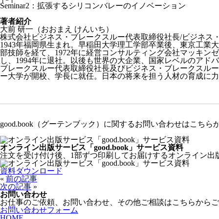
Seminar2：拡張するシリコンバレーのイノベーション
著者紹介
大前 研一（おおまえ けんいち）
株式会社ビジネス・ブレークスルー代表取締役社長/ビジネス
1943年福岡県生まれ。早稲田大学理工学部卒業後、東京工業
部技師を経て、1972年に経営コンサルティング会社マッキ
し、1994年に退社。以後も世界の大企業、国家レベルのア
ブレークスルー代表取締役社長及びビジネス・ブレークスルー大学
ー大学が開校、学長に就任。日本の将来を担う人材の育成に力
good.book（グーテンブック）に関するお問い合わせはこちら
オンライン出版サービス「good.book」サービス資料
注文を受け付け後、1部ずつ印刷してお届けするオンライン出版サ
資料ダウンロード
«
前の記事
次の記事
»
お問い合わせ
お仕事のご依頼、お問い合わせ、その他ご相談はこちらからご
お問い合わせフォーム
HOME