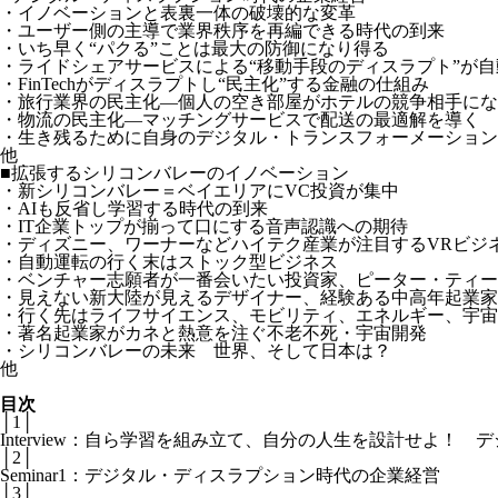
・イノベーションと表裏一体の破壊的な変革
・ユーザー側の主導で業界秩序を再編できる時代の到来
・いち早く“パクる”ことは最大の防御になり得る
・ライドシェアサービスによる“移動手段のディスラプト”が
・FinTechがディスラプトし“民主化”する金融の仕組み
・旅行業界の民主化―個人の空き部屋がホテルの競争相手にな
・物流の民主化―マッチングサービスで配送の最適解を導く
・生き残るために自身のデジタル・トランスフォーメーション
他
■拡張するシリコンバレーのイノベーション
・新シリコンバレー＝ベイエリアにVC投資が集中
・AIも反省し学習する時代の到来
・IT企業トップが揃って口にする音声認識への期待
・ディズニー、ワーナーなどハイテク産業が注目するVRビジ
・自動運転の行く末はストック型ビジネス
・ベンチャー志願者が一番会いたい投資家、ピーター・ティー
・見えない新大陸が見えるデザイナー、経験ある中高年起業家
・行く先はライフサイエンス、モビリティ、エネルギー、宇宙
・著名起業家がカネと熱意を注ぐ不老不死・宇宙開発
・シリコンバレーの未来 世界、そして日本は？
他
目次
│1│
Interview：自ら学習を組み立て、自分の人生を設計せよ
│2│
Seminar1：デジタル・ディスラプション時代の企業経営
│3│