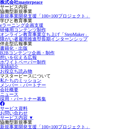
株式会社masterpeace
サービス内容
協働型新規事業
新規事業開発支援「100×100プロジェクト」
学びと教育事業
eラーニング企画支援
研修用コンテンツ制作
オンライン教育事業立ち上げ「StepMaker」
障がい者雇用推進型長期インターンシップ
伴走型広報事業
書籍化・出版
B2Bコンテンツ企画・制作
想いを伝える広報
ホワイトペーパー制作
実績紹介
お役立ち読み物
マスターピースについて
私たちのミッション
メンバー・パートナー
会社概要
ニュース
採用・パートナー募集
サービス資料
お問い合わせ
サービス内容 ▼
協働型新規事業
新規事業開発支援「100×100プロジェクト」