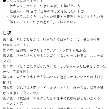
●こんな方におすすめです
・社会人なりたてで「仕事の基礎」を学びたい方
・社会人2～3年目で「仕事のやり方を変えたい」方
・中堅クラスとなり「スキルの棚卸・再整理」をしておきたい方
・部下に「正しい仕事の進め方」を伝えたい方
目次
第１章 そしてあなたは「行き当たりばったり」の「受け身仕事」
のエキスパートに
第２章 症例別、あなたをプロアクティブにする処方箋
第３章 次から次へとやることが生じないための仕事の「スコーピ
ング」
第４章 「行き当たりばったり」で、とっちらかった仕事をしないた
めの「手順展開」
第５章 自分で仕事を抱え込んで人に迷惑をかけないための「割り
付け」
第６章 どれだけ大変で、どこまでできたかもわからない状態を避
ける仕事の「見える化」
第７章 「想定外」のモグラたたき仕事で脱線転覆しないための
「リスク対応」