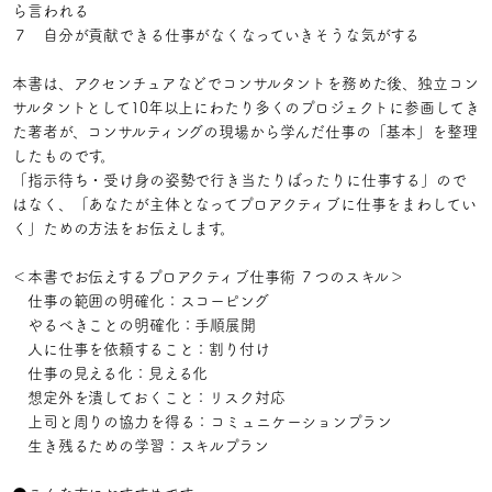
ら言われる
７ 自分が貢献できる仕事がなくなっていきそうな気がする
本書は、アクセンチュアなどでコンサルタントを務めた後、独立コン
サルタントとして10年以上にわたり多くのプロジェクトに参画してき
た著者が、コンサルティングの現場から学んだ仕事の「基本」を整理
したものです。
「指示待ち・受け身の姿勢で行き当たりばったりに仕事する」ので
はなく、「あなたが主体となってプロアクティブに仕事をまわしてい
く」ための方法をお伝えします。
＜本書でお伝えするプロアクティブ仕事術 ７つのスキル＞
仕事の範囲の明確化：スコーピング
やるべきことの明確化：手順展開
人に仕事を依頼すること：割り付け
仕事の見える化：見える化
想定外を潰しておくこと：リスク対応
上司と周りの協力を得る：コミュニケーションプラン
生き残るための学習：スキルプラン