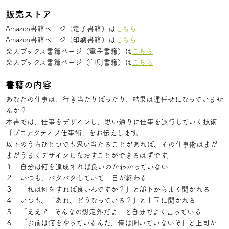
販売ストア
Amazon書籍ページ（電子書籍）は
こちら
Amazon書籍ページ（印刷書籍）は
こちら
楽天ブックス書籍ページ（電子書籍）は
こちら
楽天ブックス書籍ページ（印刷書籍）は
こちら
書籍の内容
あなたの仕事は、行き当たりばったり、結果は運任せになっていませ
んか？
本書では、仕事をデザインし、思い通りに仕事を遂行していく技術
「プロアクティブ仕事術」をお伝えします。
以下のうちひとつでも思い当たることがあれば、その仕事術はまだ
まだうまくデザインしなおすことができるはずです。
１ 自分は何を達成すれば良いのかわかっていない
２ いつも、バタバタしていて一日が終わる
３ 「私は何をすれば良いんですか？」と部下からよく聞かれる
４ いつも、「あれ、どうなっている？」と上司に聞かれる
５ 「ええ!? そんなの想定外だよ」と自分でよく言っている
６ 「お前は何をやっているんだ、俺は聞いていないぞ」と上司か