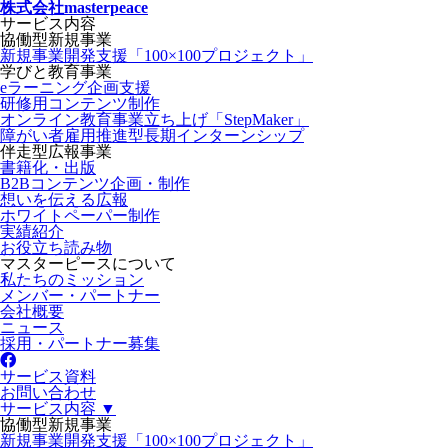
株式会社masterpeace
サービス内容
協働型新規事業
新規事業開発支援「100×100プロジェクト」
学びと教育事業
eラーニング企画支援
研修用コンテンツ制作
オンライン教育事業立ち上げ「StepMaker」
障がい者雇用推進型長期インターンシップ
伴走型広報事業
書籍化・出版
B2Bコンテンツ企画・制作
想いを伝える広報
ホワイトペーパー制作
実績紹介
お役立ち読み物
マスターピースについて
私たちのミッション
メンバー・パートナー
会社概要
ニュース
採用・パートナー募集
サービス資料
お問い合わせ
サービス内容 ▼
協働型新規事業
新規事業開発支援「100×100プロジェクト」