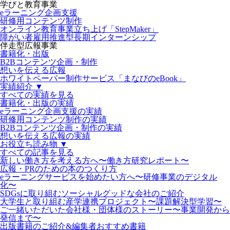
学びと教育事業
eラーニング企画支援
研修用コンテンツ制作
オンライン教育事業立ち上げ「StepMaker」
障がい者雇用推進型長期インターンシップ
伴走型広報事業
書籍化・出版
B2Bコンテンツ企画・制作
想いを伝える広報
ホワイトペーパー制作サービス「まなびのeBook」
実績紹介 ▼
すべての実績を見る
書籍化・出版の実績
eラーニング企画支援の実績
研修用コンテンツ制作の実績
B2Bコンテンツ企画・制作の実績
想いを伝える広報の実績
お役立ち読み物 ▼
すべての記事を見る
新しい働き方を考える方へ〜働き方研究レポート〜
広報・PRのための本のつくり方
eラーニングサービスを始めたい方へ〜研修事業のデジタル
化〜
SDGsに取り組むソーシャルグッドな会社のご紹介
大学生と取り組む産学連携プロジェクト〜課題解決型学習〜
ご一緒いただいた会社様・団体様のストーリー〜事業開発から
発信まで〜
出版書籍のご紹介&編集者おすすめ書籍