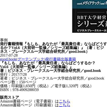
事例
発行書籍情報『もしも、あなたが「最高責任者」ならばどうす
るか？Vol.6（大前研一監修／シリーズ総集編）』（著：ビジ
ネス・ブレークスルー大学総合研究所／good.book）
2017-07-28
good.book(グーテンブック)発行書籍
出版
書籍
『もしも、あなたが「最高責任者」ならばどうするか？
Vol.6（大前研一監修／シリーズ総集編）』
著：ビジネス・ブレークスルー大学総合研究所／good.book
発行：2017/7/28
著者：ビジネス・ブレークスルー大学総合研究所／good.book
ページ数：150ページ
価格：印刷版1,650円（税込）／電子版1,320円（税込）
ISBN：
978-4909288059
販売ストア
Amazon書籍ページ（電子書籍）は
こちら
Amazon書籍ページ（印刷書籍）は
こちら