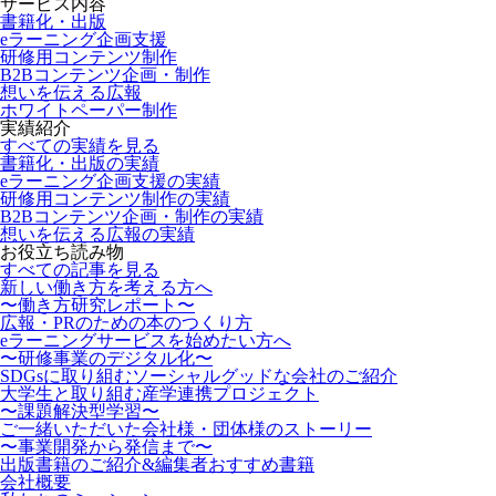
サービス内容
書籍化・出版
eラーニング企画支援
研修用コンテンツ制作
B2Bコンテンツ企画・制作
想いを伝える広報
ホワイトペーパー制作
実績紹介
すべての実績を見る
書籍化・出版の実績
eラーニング企画支援の実績
研修用コンテンツ制作の実績
B2Bコンテンツ企画・制作の実績
想いを伝える広報の実績
お役立ち読み物
すべての記事を見る
新しい働き方を考える方へ
〜働き方研究レポート〜
広報・PRのための本のつくり方
eラーニングサービスを始めたい方へ
〜研修事業のデジタル化〜
SDGsに取り組むソーシャルグッドな会社のご紹介
大学生と取り組む産学連携プロジェクト
〜課題解決型学習〜
ご一緒いただいた会社様・団体様のストーリー
〜事業開発から発信まで〜
出版書籍のご紹介&編集者おすすめ書籍
会社概要