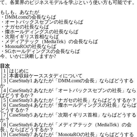
て、各業界のビジネスモデルを学ぶという使い方も可能です。
もしも、あなたが
・DMM.comの会長ならば
・オートバックスセブンの社長ならば
・ナガセの社長ならば
・燦ホールディングスの社長ならば
・次期イギリス首相ならば
・メディアテック（MediaTek）の会長ならば
・MonotaROの社長ならば
・SGホールディングスの会長ならば
今、いかに決断しますか?
目次
│1│はじめに
│2│本書収録ケーススタディについて
│3│CaseStudy1 あなたが「DMM.comの会長」ならばどうする
か
│4│CaseStudy2 あなたが「オートバックスセブンの社長」なら
ばどうするか？
│5│CaseStudy3 あなたが「ナガセの社長」ならばどうするか？
│6│CaseStudy4 あなたが「燦ホールディングスの社長」ならば
どうするか？
│7│CaseStudy5 あなたが「次期イギリス首相」ならばどうする
か？
│8│CaseStudy6 あなたが「メディアテック（MediaTek）の会
長」ならばどうするか？
│9│CaseStudy7 あなたが「MonotaROの社長」ならばどうする