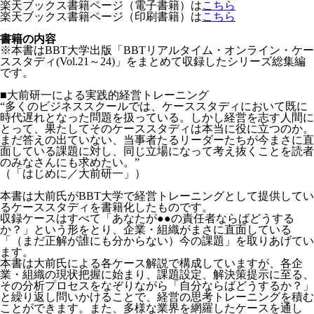
楽天ブックス書籍ページ（電子書籍）は
こちら
楽天ブックス書籍ページ（印刷書籍）は
こちら
書籍の内容
※本書はBBT大学出版「BBTリアルタイム・オンライン・ケー
ススタディ(Vol.21～24)」をまとめて収録したシリーズ総集編
です。
■大前研一による実践的経営トレーニング
“多くのビジネススクールでは、ケーススタディにおいて既に
時代遅れとなった問題を扱っている。しかし経営を志す人間に
とって、果たしてそのケーススタディは本当に役に立つのか。
まだ答えの出ていない、当事者たるリーダーたちが今まさに直
面している課題に対し、同じ立場になって考え抜くことを読者
のみなさんにも求めたい。”
（「はじめに／大前研一」）
本書は大前氏がBBT大学で経営トレーニングとして提供してい
るケーススタディを書籍化したものです。
収録ケースはすべて「あなたが●●の責任者ならばどうする
か？」という形をとり、企業・組織がまさに直面している
「（まだ正解が誰にも分からない）今の課題」を取りあげてい
ます。
本書は大前氏による各ケース解説で構成していますが、各企
業・組織の現状把握に始まり、課題設定、解決策提示に至る、
その分析プロセスをなぞりながら「自分ならばどうするか？」
と繰り返し問いかけることで、経営の思考トレーニングを積む
ことができます。また、多様な業界を網羅したケースを通し