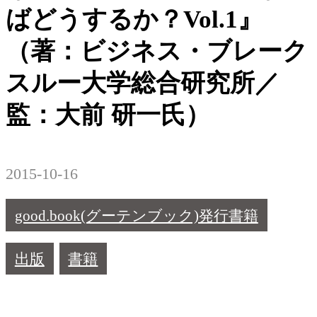
ばどうするか？Vol.1』
（著：ビジネス・ブレーク
スルー大学総合研究所／
監：大前 研一氏）
2015-10-16
good.book(グーテンブック)発行書籍
出版
書籍