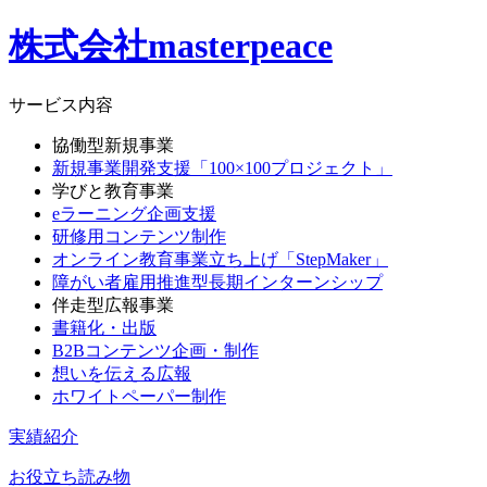
株式会社masterpeace
サービス内容
協働型新規事業
新規事業開発支援「100×100プロジェクト」
学びと教育事業
eラーニング企画支援
研修用コンテンツ制作
オンライン教育事業立ち上げ「StepMaker」
障がい者雇用推進型長期インターンシップ
伴走型広報事業
書籍化・出版
B2Bコンテンツ企画・制作
想いを伝える広報
ホワイトペーパー制作
実績紹介
お役立ち読み物