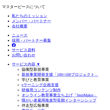
マスターピースについて
私たちのミッション
メンバー・パートナー
会社概要
ニュース
採用・パートナー募集
サービス資料
お問い合わせ
サービス内容 ▼
協働型新規事業
新規事業開発支援「100×100プロジェクト」
学びと教育事業
eラーニング企画支援
研修用コンテンツ制作
オンライン教育事業立ち上げ「StepMaker」
障がい者雇用推進型長期インターンシップ
伴走型広報事業