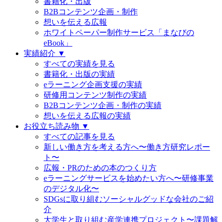
書籍化・出版
B2Bコンテンツ企画・制作
想いを伝える広報
ホワイトペーパー制作サービス「まなびの
eBook」
実績紹介 ▼
すべての実績を見る
書籍化・出版の実績
eラーニング企画支援の実績
研修用コンテンツ制作の実績
B2Bコンテンツ企画・制作の実績
想いを伝える広報の実績
お役立ち読み物 ▼
すべての記事を見る
新しい働き方を考える方へ〜働き方研究レポー
ト〜
広報・PRのための本のつくり方
eラーニングサービスを始めたい方へ〜研修事業
のデジタル化〜
SDGsに取り組むソーシャルグッドな会社のご紹
介
大学生と取り組む産学連携プロジェクト〜課題解