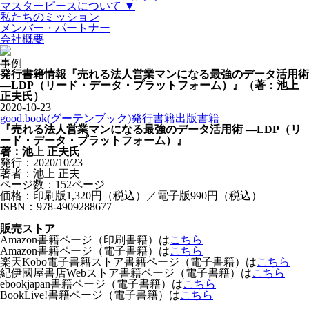
マスターピースについて ▼
私たちのミッション
メンバー・パートナー
会社概要
事例
発行書籍情報『売れる法人営業マンになる最強のデータ活用術
―LDP（リード・データ・プラットフォーム）』（著：池上
正夫氏）
2020-10-23
good.book(グーテンブック)発行書籍
出版
書籍
『売れる法人営業マンになる最強のデータ活用術 ―LDP（リ
ード・データ・プラットフォーム）』
著：池上 正夫氏
発行：2020/10/23
著者：池上 正夫
ページ数：152ページ
価格：印刷版1,320円（税込）／電子版990円（税込）
ISBN：978-4909288677
販売ストア
Amazon書籍ページ（印刷書籍）は
こちら
Amazon書籍ページ（電子書籍）は
こちら
楽天Kobo電子書籍ストア書籍ページ（電子書籍）は
こちら
紀伊國屋書店Webストア書籍ページ（電子書籍）は
こちら
ebookjapan書籍ページ（電子書籍）は
こちら
BookLive!書籍ページ（電子書籍）は
こちら