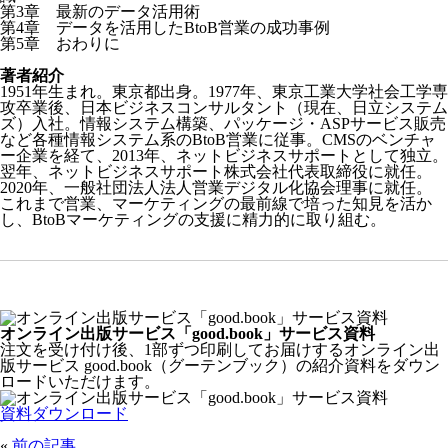
第3章 最新のデータ活用術
第4章 データを活用したBtoB営業の成功事例
第5章 おわりに
著者紹介
1951年生まれ。東京都出身。1977年、東京工業大学社会工学専
攻卒業後、日本ビジネスコンサルタント（現在、日立システム
ズ）入社。情報システム構築、パッケージ・ASPサービス販売
など各種情報システム系のBtoB営業に従事。CMSのベンチャ
ー企業を経て、2013年、ネットビジネスサポートとして独立。
翌年、ネットビジネスサポート株式会社代表取締役に就任。
2020年、一般社団法人法人営業デジタル化協会理事に就任。
これまで営業、マーケティングの最前線で培った知見を活か
し、BtoBマーケティングの支援に精力的に取り組む。
オンライン出版サービス「good.book」サービス資料
注文を受け付け後、1部ずつ印刷してお届けするオンライン出
版サービス good.book（グーテンブック）の紹介資料をダウン
ロードいただけます。
資料ダウンロード
«
前の記事