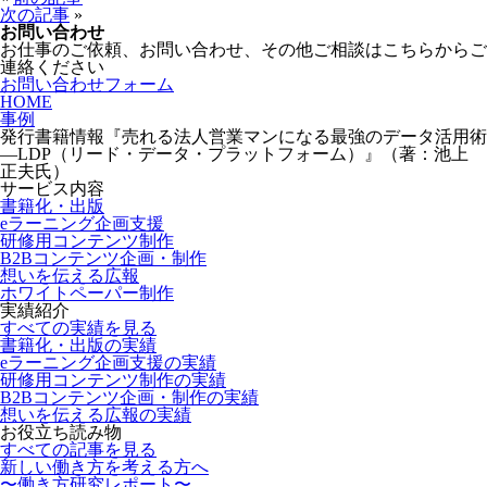
次の記事
»
お問い合わせ
お仕事のご依頼、お問い合わせ、その他ご相談はこちらからご
連絡ください
お問い合わせフォーム
HOME
事例
発行書籍情報『売れる法人営業マンになる最強のデータ活用術
―LDP（リード・データ・プラットフォーム）』（著：池上
正夫氏）
サービス内容
書籍化・出版
eラーニング企画支援
研修用コンテンツ制作
B2Bコンテンツ企画・制作
想いを伝える広報
ホワイトペーパー制作
実績紹介
すべての実績を見る
書籍化・出版の実績
eラーニング企画支援の実績
研修用コンテンツ制作の実績
B2Bコンテンツ企画・制作の実績
想いを伝える広報の実績
お役立ち読み物
すべての記事を見る
新しい働き方を考える方へ
〜働き方研究レポート〜