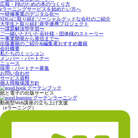
広報・PRのための本のつくり方
eラーニングサービスを始めたい方へ
〜研修事業のデジタル化〜
SDGsに取り組むソーシャルグッドな会社のご紹介
大学生と取り組む産学連携プロジェクト
〜課題解決型学習〜
ご一緒いただいた会社様・団体様のストーリー
〜事業開発から発信まで〜
出版書籍のご紹介&編集者おすすめ書籍
会社概要
私たちのミッション
メンバー・パートナー
ニュース
採用・パートナー募集
お問い合わせ
サービス資料
個人情報保護方針
紙と電子の出版サービス
動画型Web講座の立ち上げ支援
（eラーニング）