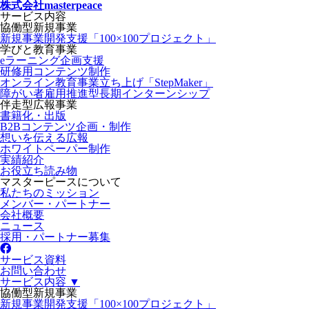
株式会社masterpeace
サービス内容
協働型新規事業
新規事業開発支援「100×100プロジェクト」
学びと教育事業
eラーニング企画支援
研修用コンテンツ制作
オンライン教育事業立ち上げ「StepMaker」
障がい者雇用推進型長期インターンシップ
伴走型広報事業
書籍化・出版
B2Bコンテンツ企画・制作
想いを伝える広報
ホワイトペーパー制作
実績紹介
お役立ち読み物
マスターピースについて
私たちのミッション
メンバー・パートナー
会社概要
ニュース
採用・パートナー募集
サービス資料
お問い合わせ
サービス内容 ▼
協働型新規事業
新規事業開発支援「100×100プロジェクト」