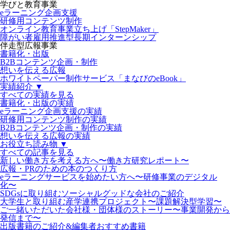
学びと教育事業
eラーニング企画支援
研修用コンテンツ制作
オンライン教育事業立ち上げ「StepMaker」
障がい者雇用推進型長期インターンシップ
伴走型広報事業
書籍化・出版
B2Bコンテンツ企画・制作
想いを伝える広報
ホワイトペーパー制作サービス「まなびのeBook」
実績紹介 ▼
すべての実績を見る
書籍化・出版の実績
eラーニング企画支援の実績
研修用コンテンツ制作の実績
B2Bコンテンツ企画・制作の実績
想いを伝える広報の実績
お役立ち読み物 ▼
すべての記事を見る
新しい働き方を考える方へ〜働き方研究レポート〜
広報・PRのための本のつくり方
eラーニングサービスを始めたい方へ〜研修事業のデジタル
化〜
SDGsに取り組むソーシャルグッドな会社のご紹介
大学生と取り組む産学連携プロジェクト〜課題解決型学習〜
ご一緒いただいた会社様・団体様のストーリー〜事業開発から
発信まで〜
出版書籍のご紹介&編集者おすすめ書籍