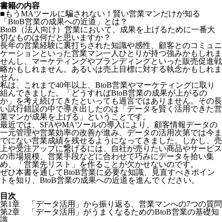
書籍の内容
■もうMAツールに騙されない！賢い営業マンだけが知る
「BtoB営業の成果への近道」とは？
BtoB（法人向け）営業において、成果を上げるために一番大
切なものは何だと思いますか？
長年の営業経験に裏打ちされた知識や感性、顧客とのコミュニ
ケーションといった営業マン一人ひとりが持つ強みかもしれま
せんし、マーケティングやブランディングといった販売促進戦
略かもしれません。あるいは売上目標に対する執念かもしれま
せん。
私は、これまで40年以上、BtoB営業やマーケティングに取り
組んできました。「どうすればBtoB営業の成果が上がるの
か」を考え続けてきたといっても過言ではありません。その長
い試行錯誤の中で導き出したのは「データを賢く活用できた営
業マンが成果を上げる」ということです。
最近では、SFAやMAツールの導入により、顧客情報データの
一元管理や営業効率の改善が進み、データの活用次第では今ま
でにない営業成績を残せるようになってきました。しかし、売
上や受注アップに繋げるには、自社が売りたい商品やサービス
の市場規模、営業手段などに合わせて巧みにデータを拾い集
め、「営業先リスト」を作ることが欠かせないのです。
ぜひ本書を通してBtoB営業に必要な知識、見直すべきポイン
トを知り、BtoB営業の成果への近道を進んでください。
目次
第1章 「データ活用」から振り返る、営業マンへの7つの質問
第2章 「データ活用」がうまくなるためのBtoB営業の基礎知
識