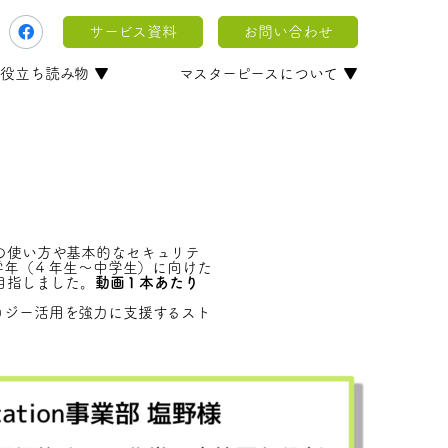
サービス資料
お問い合わせ
役立ち読み物 ▼
マスターピースについて ▼
on の使い方や基本的なセキュリテ
学年（４年生～中学生）に向けた
目指しました。
動画１本あたり
ノロジー活用を強力に支援するスト