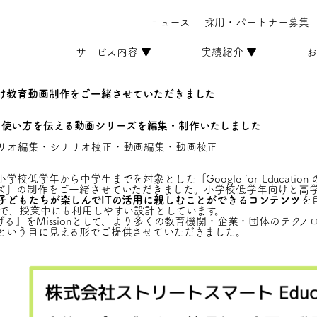
ニュース
採用・パートナー募集
サービス内容 ▼
実績紹介 ▼
お
け教育動画制作をご一緒させていただきました
cation の使い方を伝える動画シリーズを編集・制作いたしました
リオ編集・シナリオ校正・動画編集・動画校正
低学年から中学生までを対象とした「Google for Educati
ズ」の制作をご一緒させていただきました。小学校低学年向けと高
子どもたちが楽しんでITの活用に親しむことができるコンテンツ
を
で、授業中にも利用しやすい設計としています。
る』をMissionとして、より多くの教育機関・企業・団体のテク
という目に見える形でご提供させていただきました。