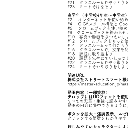
#21 クラスルームでやりとり
#23 ミートではなそう
高学年（小学校4年生～中学生
#2 インターネットを使い始
#4 GIGAスクール構想と Google 
#6 クロームブックを使い始
#8 クロームブックを終わらせ
#10 写真や動画をさつえいし
#12 クロームブックをもっと
#14 クラスルームって何だろ
#16 クラスルームで、授業を
#18 課題に取り組もう
#20 課題を先生にていしゅつ
#22 クラスルームでやり取り
#24 ミートでやり取りをしよ
関連URL
株式会社ストリートスマート様運営「
https://master-education.jp/mas
動画内容（一部抜粋）
テロップにはUDフォントを使
すべての児童・生徒に読みやす
動画の内容に集中できるように
ボタンを拡大・強調表示、ルビ
クリックする箇所をわかりやす
親しみやすいキャラクターによ