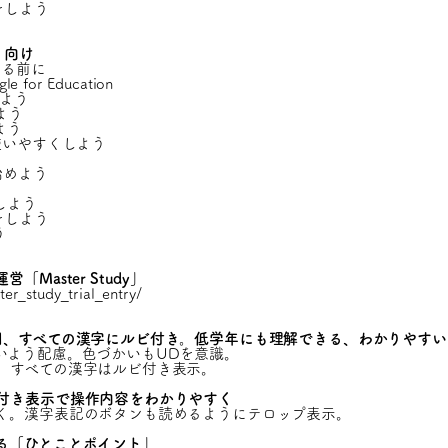
をしよう
）向け
める前に
for Education
めよう
よう
よう
使いやすくしよう
う
始めよう
しよう
をしよう
う
Master Study」
ter_study_trial_entry/
用、すべての漢字にルビ付き。低学年にも理解できる、わかりやすい
いよう配慮。色づかいもUDを意識。
、すべての漢字はルビ付き表示。
付き表示で操作内容をわかりやすく
く。漢字表記のボタンも読めるようにテロップ表示。
る「ひとことポイント」