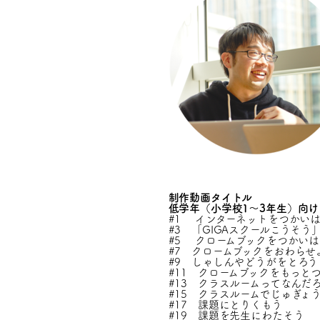
制作動画タイトル
低学年（小学校1～3年生）向け
#1 インターネットをつかい
#3 「GIGAスクールこうそう」と Go
#5 クロームブックをつかい
#7 クロームブックをおわらせ
#9 しゃしんやどうがをとろう
#11 クロームブックをもっと
#13 クラスルームってなんだ
#15 クラスルームでじゅぎょ
#17 課題にとりくもう
#19 課題を先生にわたそう