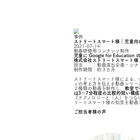
事例
ストリートスマート様｜児童向
2021-07-14
動画
研修用コンテンツ制作
児童に Google for Edu
株式会社ストリートスマート様
担当 ：動画演出企画・シナ
制作期間：約３カ月
ストリートスマート様による、小学校
ィの考え方を伝える動画シリー
２種類の動画を制作し、
教室で
は3～7分程度の比較的短い構成
『テクノロジーと「人」をつなげ
リートスマート様の知見を動画
ご担当者様の声