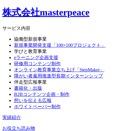
株式会社masterpeace
サービス内容
協働型新規事業
新規事業開発支援「100×100プロジェクト」
学びと教育事業
eラーニング企画支援
研修用コンテンツ制作
オンライン教育事業立ち上げ「StepMaker」
障がい者雇用推進型長期インターンシップ
伴走型広報事業
書籍化・出版
B2Bコンテンツ企画・制作
想いを伝える広報
ホワイトペーパー制作
実績紹介
お役立ち読み物