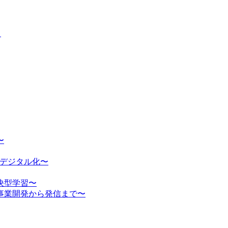
」
〜
のデジタル化〜
決型学習〜
事業開発から発信まで〜