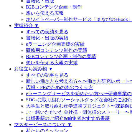
書籍化・出版
B2Bコンテンツ企画・制作
想いを伝える広報
ホワイトペーパー制作サービス「まなびのeBook
実績紹介 ▼
すべての実績を見る
書籍化・出版の実績
eラーニング企画支援の実績
研修用コンテンツ制作の実績
B2Bコンテンツ企画・制作の実績
想いを伝える広報の実績
お役立ち読み物 ▼
すべての記事を見る
新しい働き方を考える方へ〜働き方研究レポート
広報・PRのための本のつくり方
eラーニングサービスを始めたい方へ〜研修事業
SDGsに取り組むソーシャルグッドな会社のご紹介
大学生と取り組む産学連携プロジェクト〜課題解
ご一緒いただいた会社様・団体様のストーリー〜
出版書籍のご紹介&編集者おすすめ書籍
マスターピースについて ▼
私たちのミッション