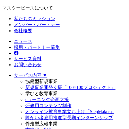
マスターピースについて
私たちのミッション
メンバー・パートナー
会社概要
ニュース
採用・パートナー募集
サービス資料
お問い合わせ
サービス内容 ▼
協働型新規事業
新規事業開発支援「100×100プロジェクト」
学びと教育事業
eラーニング企画支援
研修用コンテンツ制作
オンライン教育事業立ち上げ「StepMaker」
障がい者雇用推進型長期インターンシップ
伴走型広報事業