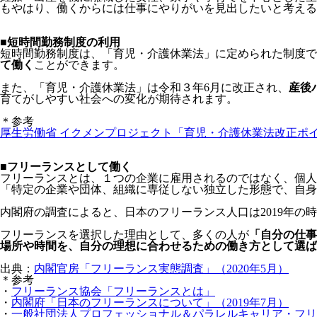
もやはり、働くからには仕事にやりがいを見出したいと考える
■短時間勤務制度の利用
短時間勤務制度は、「育児・介護休業法」に定められた制度で
て働く
ことができます。
また、「育児・介護休業法」は令和３年6月に改正され、
産後
育てがしやすい社会への変化が期待されます。
＊参考
厚生労働省 イクメンプロジェクト「育児・介護休業法改正ポ
■フリーランスとして働く
フリーランスとは、１つの企業に雇用されるのではなく、個
「特定の企業や団体、組織に専従しない独立した形態で、自身
内閣府の調査によると、日本のフリーランス人口は2019年の時
フリーランスを選択した理由として、多くの人が
「自分の仕事
場所や時間を、自分の理想に合わせるための働き方として選ば
出典：
内閣官房「フリーランス実態調査」（2020年5月）
＊参考
・
フリーランス協会「フリーランスとは」
・
内閣府「日本のフリーランスについて」（2019年7月）
・
一般社団法人プロフェッショナル＆パラレルキャリア・フリー