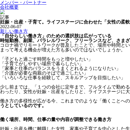
メンバー・パートナー
会社概要
記事
妊娠・出産・子育て。ライフステージに合わせた「女性の柔軟
2022-06-07
新しい働き方
「自分らしい働き方」のための選択肢は広がっている
時短勤務、副業、パラレルワーク、フリーランスなど、さまざ
コロナ禍でリモートワークが普及したことで、場所や時間とい
まって考える機会が増えた方も多いのではないでしょうか。
「子どもと過ごす時間をもっと増やしたい」
「子育てがしやすい場所で暮らしたい」
「家事と仕事のバランスをうまくとれるようになりたい」
「介護が必要な両親のそばで過ごしたい」
「いろいろな仕事を経験して、スキルアップを目指したい」
少し前までは、「１つの会社に定年まで、フルタイムで勤める
わったり、女性が妊娠・出産をしたりと、ライフステージに大
働き方の多様性が広がる今、これまでのような「働くことへの
うとしているのです。
働く場所、時間、仕事の量や内容が調整できる働き方
妊娠・出産を機に離職した女性、家事や子育てを中心とした生