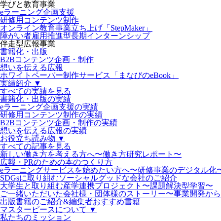
学びと教育事業
eラーニング企画支援
研修用コンテンツ制作
オンライン教育事業立ち上げ「StepMaker」
障がい者雇用推進型長期インターンシップ
伴走型広報事業
書籍化・出版
B2Bコンテンツ企画・制作
想いを伝える広報
ホワイトペーパー制作サービス「まなびのeBook」
実績紹介 ▼
すべての実績を見る
書籍化・出版の実績
eラーニング企画支援の実績
研修用コンテンツ制作の実績
B2Bコンテンツ企画・制作の実績
想いを伝える広報の実績
お役立ち読み物 ▼
すべての記事を見る
新しい働き方を考える方へ〜働き方研究レポート〜
広報・PRのための本のつくり方
eラーニングサービスを始めたい方へ〜研修事業のデジタル化
SDGsに取り組むソーシャルグッドな会社のご紹介
大学生と取り組む産学連携プロジェクト〜課題解決型学習〜
ご一緒いただいた会社様・団体様のストーリー〜事業開発から
出版書籍のご紹介&編集者おすすめ書籍
マスターピースについて ▼
私たちのミッション