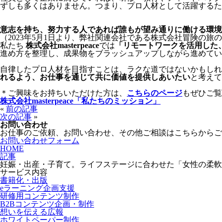
ずしも多くはありません。つまり、プロ人材として活躍するた
意志を持ち、努力する人であれば誰もが望み通りに働ける環境
（2023年5月1日より、弊社関連会社である株式会社冒険の
私たち
株式会社masterpeace
では
「リモートワークを活用した
進め方を整理し、成果物をブラッシュアップしながら進めてい
自律したプロ人材を目指すことは、ラクな道ではないかもしれ
れるよう、お仕事を通じて共に価値を提供しあいたい
と考えて
＊ご興味をお持ちいただけた方は、
こちらのページ
もぜひご覧
株式会社masterpeace「私たちのミッション」
«
前の記事
次の記事
»
お問い合わせ
お仕事のご依頼、お問い合わせ、その他ご相談はこちらからご
お問い合わせフォーム
HOME
記事
妊娠・出産・子育て。ライフステージに合わせた「女性の柔軟
サービス内容
書籍化・出版
eラーニング企画支援
研修用コンテンツ制作
B2Bコンテンツ企画・制作
想いを伝える広報
ホワイトペーパー制作