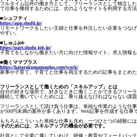
フルタイム以外の働き方として、フリーランスとして独立
した
て仕事を獲得するためには、次のようなサイトを利用する方法
■シュフティ
https://app.shufti.jp/
リモートワークをしたい主婦と仕事を外注したい企業をつなげ
やすい。
■しゅふjob
https://part.shufu-job.jp/
子育てをしながら働きたい方に向けた情報サイト。求人情報も
■働くママプラス
https://hatarakumamaplus.com/work/
家事や子育て、子育てと仕事を両立するための記事をまとめた
フリーランスとして働くための「スキルアップ」とは
自分の好きな場所で、好きなときに働くことができるフリーラ
継続して働いていくためには、乗り越えなければならない課題
フリーランスとして請け負う仕事は、単純な作業のような仕事
が500円未満の案件が多くあります。Web記事を作成する仕事
もちろんこういった単純な仕事も含め、一つひとつの経験には
そのためには、スキルアップの機会が必要です。
社員として企業に属していれば、研修・教育やフィードバック