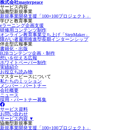
株式会社masterpeace
サービス内容
協働型新規事業
新規事業開発支援「100×100プロジェクト」
学びと教育事業
eラーニング企画支援
研修用コンテンツ制作
オンライン教育事業立ち上げ「StepMaker」
障がい者雇用推進型長期インターンシップ
伴走型広報事業
書籍化・出版
B2Bコンテンツ企画・制作
想いを伝える広報
ホワイトペーパー制作
実績紹介
お役立ち読み物
マスターピースについて
私たちのミッション
メンバー・パートナー
会社概要
ニュース
採用・パートナー募集
サービス資料
お問い合わせ
サービス内容 ▼
協働型新規事業
新規事業開発支援「100×100プロジェクト」