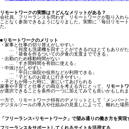
リモートワークの実際は？どんなメリットがある？
会社員、フリーランスを問わず、リモートワークが取り入れら
ことなく参加できるようになりました。実際に「毎日リモート
た。
■リモートワークのメリット
・家事と仕事の切り替えがしやすい
…「何度も洗濯機を回すことができるのはとてもありがた
…「昼食を作るついての夕食の支度までできる」
・出勤のため移動時間がない
…「すき間時間を有効に使える」
・中抜けがしやすい
…「平日に病院や役所などが利用できる」
…「子どものお迎えに行きやすい」
・子どもが帰った時に、家にいてあげられる
家事や子育てと仕事との両立を考える方にとって、
リモートワ
が選択できることを条件の一つに加えてみても良いかもしれま
一方で、リモートワーク特有のデメリットとして「メンバーと
デジタルツールの導入や仕組みの見直しによって、離れた場所
「フリーランス×リモートワーク」で望み通りの働き方を実現
フリーランスをサポートしてくれるサイトを活用する