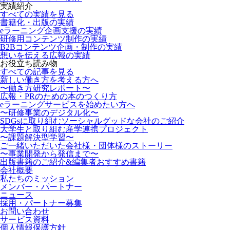
実績紹介
すべての実績を見る
書籍化・出版の実績
eラーニング企画支援の実績
研修用コンテンツ制作の実績
B2Bコンテンツ企画・制作の実績
想いを伝える広報の実績
お役立ち読み物
すべての記事を見る
新しい働き方を考える方へ
〜働き方研究レポート〜
広報・PRのための本のつくり方
eラーニングサービスを始めたい方へ
〜研修事業のデジタル化〜
SDGsに取り組むソーシャルグッドな会社のご紹介
大学生と取り組む産学連携プロジェクト
〜課題解決型学習〜
ご一緒いただいた会社様・団体様のストーリー
〜事業開発から発信まで〜
出版書籍のご紹介&編集者おすすめ書籍
会社概要
私たちのミッション
メンバー・パートナー
ニュース
採用・パートナー募集
お問い合わせ
サービス資料
個人情報保護方針