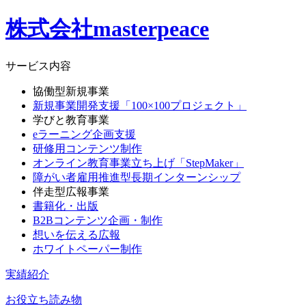
株式会社masterpeace
サービス内容
協働型新規事業
新規事業開発支援「100×100プロジェクト」
学びと教育事業
eラーニング企画支援
研修用コンテンツ制作
オンライン教育事業立ち上げ「StepMaker」
障がい者雇用推進型長期インターンシップ
伴走型広報事業
書籍化・出版
B2Bコンテンツ企画・制作
想いを伝える広報
ホワイトペーパー制作
実績紹介
お役立ち読み物