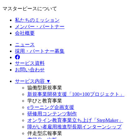
マスターピースについて
私たちのミッション
メンバー・パートナー
会社概要
ニュース
採用・パートナー募集
サービス資料
お問い合わせ
サービス内容 ▼
協働型新規事業
新規事業開発支援「100×100プロジェクト」
学びと教育事業
eラーニング企画支援
研修用コンテンツ制作
オンライン教育事業立ち上げ「StepMaker」
障がい者雇用推進型長期インターンシップ
伴走型広報事業