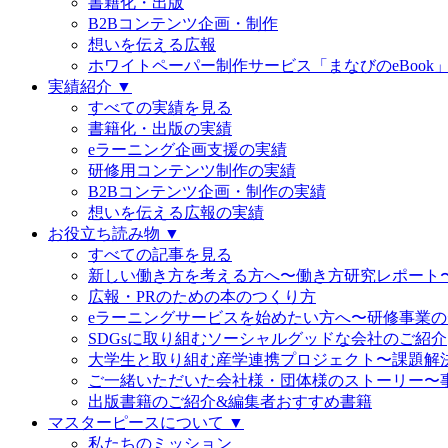
書籍化・出版
B2Bコンテンツ企画・制作
想いを伝える広報
ホワイトペーパー制作サービス「まなびのeBook
実績紹介 ▼
すべての実績を見る
書籍化・出版の実績
eラーニング企画支援の実績
研修用コンテンツ制作の実績
B2Bコンテンツ企画・制作の実績
想いを伝える広報の実績
お役立ち読み物 ▼
すべての記事を見る
新しい働き方を考える方へ〜働き方研究レポート
広報・PRのための本のつくり方
eラーニングサービスを始めたい方へ〜研修事業
SDGsに取り組むソーシャルグッドな会社のご紹介
大学生と取り組む産学連携プロジェクト〜課題解
ご一緒いただいた会社様・団体様のストーリー〜
出版書籍のご紹介&編集者おすすめ書籍
マスターピースについて ▼
私たちのミッション