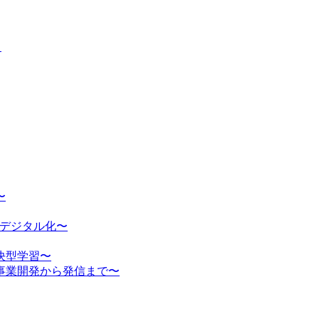
」
〜
のデジタル化〜
決型学習〜
事業開発から発信まで〜