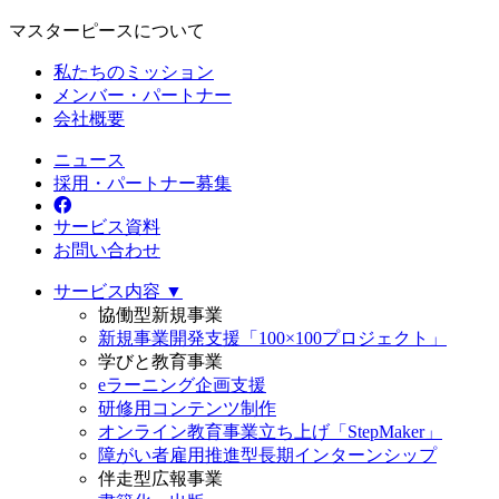
マスターピースについて
私たちのミッション
メンバー・パートナー
会社概要
ニュース
採用・パートナー募集
サービス資料
お問い合わせ
サービス内容 ▼
協働型新規事業
新規事業開発支援「100×100プロジェクト」
学びと教育事業
eラーニング企画支援
研修用コンテンツ制作
オンライン教育事業立ち上げ「StepMaker」
障がい者雇用推進型長期インターンシップ
伴走型広報事業