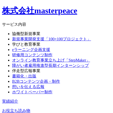
株式会社masterpeace
サービス内容
協働型新規事業
新規事業開発支援「100×100プロジェクト」
学びと教育事業
eラーニング企画支援
研修用コンテンツ制作
オンライン教育事業立ち上げ「StepMaker」
障がい者雇用推進型長期インターンシップ
伴走型広報事業
書籍化・出版
B2Bコンテンツ企画・制作
想いを伝える広報
ホワイトペーパー制作
実績紹介
お役立ち読み物