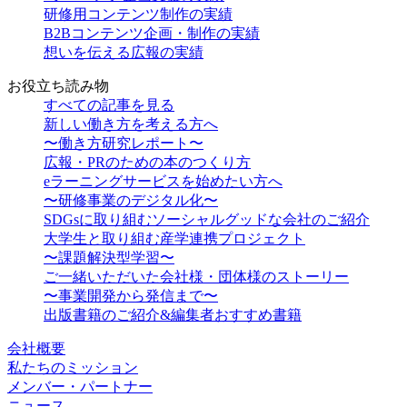
研修用コンテンツ制作の実績
B2Bコンテンツ企画・制作の実績
想いを伝える広報の実績
お役立ち読み物
すべての記事を見る
新しい働き方を考える方へ
〜働き方研究レポート〜
広報・PRのための本のつくり方
eラーニングサービスを始めたい方へ
〜研修事業のデジタル化〜
SDGsに取り組むソーシャルグッドな会社のご紹介
大学生と取り組む産学連携プロジェクト
〜課題解決型学習〜
ご一緒いただいた会社様・団体様のストーリー
〜事業開発から発信まで〜
出版書籍のご紹介&編集者おすすめ書籍
会社概要
私たちのミッション
メンバー・パートナー
ニュース