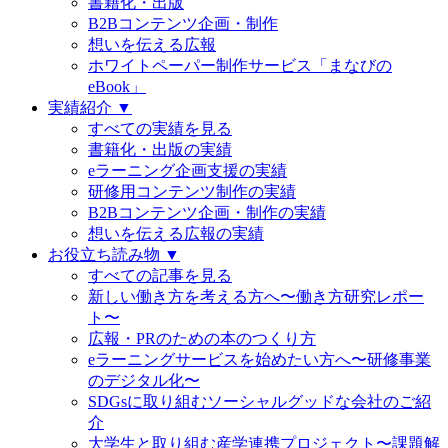
書籍化・出版
B2Bコンテンツ企画・制作
想いを伝える広報
ホワイトペーパー制作サービス「まなびの
eBook」
実績紹介 ▼
すべての実績を見る
書籍化・出版の実績
eラーニング企画支援の実績
研修用コンテンツ制作の実績
B2Bコンテンツ企画・制作の実績
想いを伝える広報の実績
お役立ち読み物 ▼
すべての記事を見る
新しい働き方を考える方へ〜働き方研究レポー
ト〜
広報・PRのための本のつくり方
eラーニングサービスを始めたい方へ〜研修事業
のデジタル化〜
SDGsに取り組むソーシャルグッドな会社のご紹
介
大学生と取り組む産学連携プロジェクト〜課題解