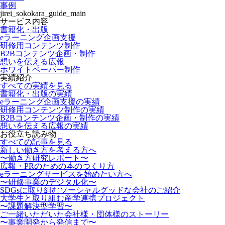
事例
jirei_sokokara_guide_main
サービス内容
書籍化・出版
eラーニング企画支援
研修用コンテンツ制作
B2Bコンテンツ企画・制作
想いを伝える広報
ホワイトペーパー制作
実績紹介
すべての実績を見る
書籍化・出版の実績
eラーニング企画支援の実績
研修用コンテンツ制作の実績
B2Bコンテンツ企画・制作の実績
想いを伝える広報の実績
お役立ち読み物
すべての記事を見る
新しい働き方を考える方へ
〜働き方研究レポート〜
広報・PRのための本のつくり方
eラーニングサービスを始めたい方へ
〜研修事業のデジタル化〜
SDGsに取り組むソーシャルグッドな会社のご紹介
大学生と取り組む産学連携プロジェクト
〜課題解決型学習〜
ご一緒いただいた会社様・団体様のストーリー
〜事業開発から発信まで〜