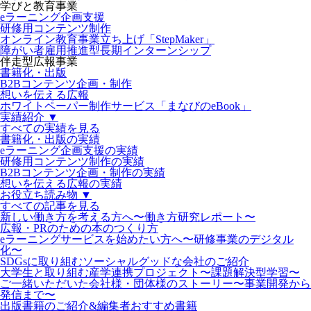
学びと教育事業
eラーニング企画支援
研修用コンテンツ制作
オンライン教育事業立ち上げ「StepMaker」
障がい者雇用推進型長期インターンシップ
伴走型広報事業
書籍化・出版
B2Bコンテンツ企画・制作
想いを伝える広報
ホワイトペーパー制作サービス「まなびのeBook」
実績紹介 ▼
すべての実績を見る
書籍化・出版の実績
eラーニング企画支援の実績
研修用コンテンツ制作の実績
B2Bコンテンツ企画・制作の実績
想いを伝える広報の実績
お役立ち読み物 ▼
すべての記事を見る
新しい働き方を考える方へ〜働き方研究レポート〜
広報・PRのための本のつくり方
eラーニングサービスを始めたい方へ〜研修事業のデジタル
化〜
SDGsに取り組むソーシャルグッドな会社のご紹介
大学生と取り組む産学連携プロジェクト〜課題解決型学習〜
ご一緒いただいた会社様・団体様のストーリー〜事業開発から
発信まで〜
出版書籍のご紹介&編集者おすすめ書籍