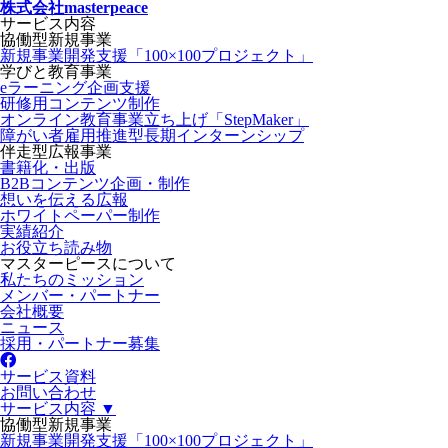
株式会社masterpeace
サービス内容
協働型新規事業
新規事業開発支援「100×100プロジェクト」
学びと教育事業
eラーニング企画支援
研修用コンテンツ制作
オンライン教育事業立ち上げ「StepMaker」
障がい者雇用推進型長期インターンシップ
伴走型広報事業
書籍化・出版
B2Bコンテンツ企画・制作
想いを伝える広報
ホワイトペーパー制作
実績紹介
お役立ち読み物
マスターピースについて
私たちのミッション
メンバー・パートナー
会社概要
ニュース
採用・パートナー募集
サービス資料
お問い合わせ
サービス内容 ▼
協働型新規事業
新規事業開発支援「100×100プロジェクト」