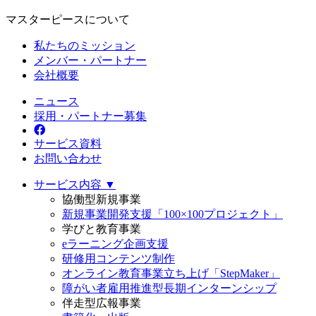
マスターピースについて
私たちのミッション
メンバー・パートナー
会社概要
ニュース
採用・パートナー募集
サービス資料
お問い合わせ
サービス内容 ▼
協働型新規事業
新規事業開発支援「100×100プロジェクト」
学びと教育事業
eラーニング企画支援
研修用コンテンツ制作
オンライン教育事業立ち上げ「StepMaker」
障がい者雇用推進型長期インターンシップ
伴走型広報事業