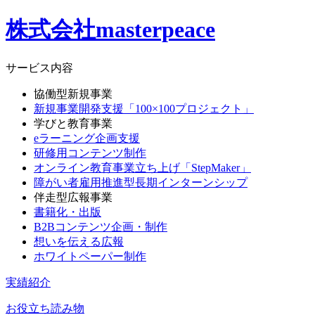
株式会社masterpeace
サービス内容
協働型新規事業
新規事業開発支援「100×100プロジェクト」
学びと教育事業
eラーニング企画支援
研修用コンテンツ制作
オンライン教育事業立ち上げ「StepMaker」
障がい者雇用推進型長期インターンシップ
伴走型広報事業
書籍化・出版
B2Bコンテンツ企画・制作
想いを伝える広報
ホワイトペーパー制作
実績紹介
お役立ち読み物