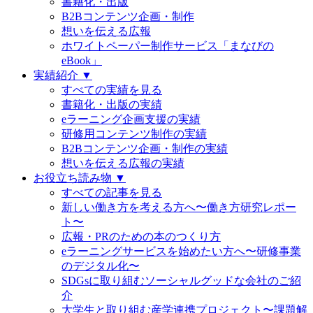
書籍化・出版
B2Bコンテンツ企画・制作
想いを伝える広報
ホワイトペーパー制作サービス「まなびの
eBook」
実績紹介 ▼
すべての実績を見る
書籍化・出版の実績
eラーニング企画支援の実績
研修用コンテンツ制作の実績
B2Bコンテンツ企画・制作の実績
想いを伝える広報の実績
お役立ち読み物 ▼
すべての記事を見る
新しい働き方を考える方へ〜働き方研究レポー
ト〜
広報・PRのための本のつくり方
eラーニングサービスを始めたい方へ〜研修事業
のデジタル化〜
SDGsに取り組むソーシャルグッドな会社のご紹
介
大学生と取り組む産学連携プロジェクト〜課題解