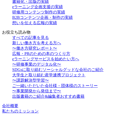
書籍化・出版の実績
eラーニング企画支援の実績
研修用コンテンツ制作の実績
B2Bコンテンツ企画・制作の実績
想いを伝える広報の実績
お役立ち読み物
すべての記事を見る
新しい働き方を考える方へ
〜働き方研究レポート〜
広報・PRのための本のつくり方
eラーニングサービスを始めたい方へ
〜研修事業のデジタル化〜
SDGsに取り組むソーシャルグッドな会社のご紹介
大学生と取り組む産学連携プロジェクト
〜課題解決型学習〜
ご一緒いただいた会社様・団体様のストーリー
〜事業開発から発信まで〜
出版書籍のご紹介&編集者おすすめ書籍
会社概要
私たちのミッション