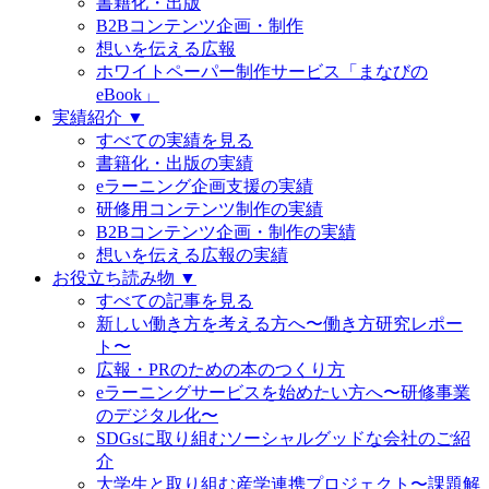
書籍化・出版
B2Bコンテンツ企画・制作
想いを伝える広報
ホワイトペーパー制作サービス「まなびの
eBook」
実績紹介 ▼
すべての実績を見る
書籍化・出版の実績
eラーニング企画支援の実績
研修用コンテンツ制作の実績
B2Bコンテンツ企画・制作の実績
想いを伝える広報の実績
お役立ち読み物 ▼
すべての記事を見る
新しい働き方を考える方へ〜働き方研究レポー
ト〜
広報・PRのための本のつくり方
eラーニングサービスを始めたい方へ〜研修事業
のデジタル化〜
SDGsに取り組むソーシャルグッドな会社のご紹
介
大学生と取り組む産学連携プロジェクト〜課題解