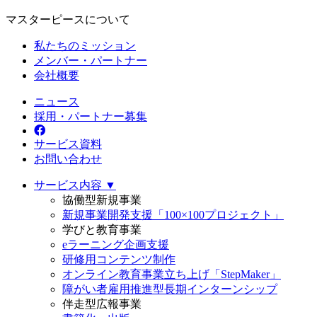
マスターピースについて
私たちのミッション
メンバー・パートナー
会社概要
ニュース
採用・パートナー募集
サービス資料
お問い合わせ
サービス内容 ▼
協働型新規事業
新規事業開発支援「100×100プロジェクト」
学びと教育事業
eラーニング企画支援
研修用コンテンツ制作
オンライン教育事業立ち上げ「StepMaker」
障がい者雇用推進型長期インターンシップ
伴走型広報事業