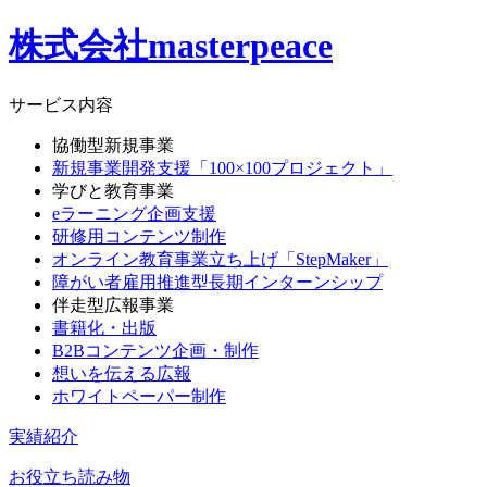
株式会社masterpeace
サービス内容
協働型新規事業
新規事業開発支援「100×100プロジェクト」
学びと教育事業
eラーニング企画支援
研修用コンテンツ制作
オンライン教育事業立ち上げ「StepMaker」
障がい者雇用推進型長期インターンシップ
伴走型広報事業
書籍化・出版
B2Bコンテンツ企画・制作
想いを伝える広報
ホワイトペーパー制作
実績紹介
お役立ち読み物