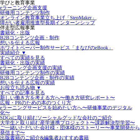
学びと教育事業
eラーニング企画支援
研修用コンテンツ制作
オンライン教育事業立ち上げ「StepMaker」
障がい者雇用推進型長期インターンシップ
伴走型広報事業
書籍化・出版
B2Bコンテンツ企画・制作
想いを伝える広報
ホワイトペーパー制作サービス「まなびのeBook」
実績紹介 ▼
すべての実績を見る
書籍化・出版の実績
eラーニング企画支援の実績
研修用コンテンツ制作の実績
B2Bコンテンツ企画・制作の実績
想いを伝える広報の実績
お役立ち読み物 ▼
すべての記事を見る
新しい働き方を考える方へ〜働き方研究レポート〜
広報・PRのための本のつくり方
eラーニングサービスを始めたい方へ〜研修事業のデジタル
化〜
SDGsに取り組むソーシャルグッドな会社のご紹介
大学生と取り組む産学連携プロジェクト〜課題解決型学習〜
ご一緒いただいた会社様・団体様のストーリー〜事業開発から
発信まで〜
出版書籍のご紹介&編集者おすすめ書籍