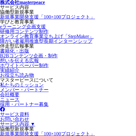
株式会社masterpeace
サービス内容
協働型新規事業
新規事業開発支援「100×100プロジェクト」
学びと教育事業
eラーニング企画支援
研修用コンテンツ制作
オンライン教育事業立ち上げ「StepMaker」
障がい者雇用推進型長期インターンシップ
伴走型広報事業
書籍化・出版
B2Bコンテンツ企画・制作
想いを伝える広報
ホワイトペーパー制作
実績紹介
お役立ち読み物
マスターピースについて
私たちのミッション
メンバー・パートナー
会社概要
ニュース
採用・パートナー募集
サービス資料
お問い合わせ
サービス内容 ▼
協働型新規事業
新規事業開発支援「100×100プロジェクト」