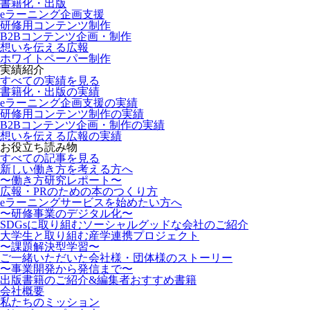
書籍化・出版
eラーニング企画支援
研修用コンテンツ制作
B2Bコンテンツ企画・制作
想いを伝える広報
ホワイトペーパー制作
実績紹介
すべての実績を見る
書籍化・出版の実績
eラーニング企画支援の実績
研修用コンテンツ制作の実績
B2Bコンテンツ企画・制作の実績
想いを伝える広報の実績
お役立ち読み物
すべての記事を見る
新しい働き方を考える方へ
〜働き方研究レポート〜
広報・PRのための本のつくり方
eラーニングサービスを始めたい方へ
〜研修事業のデジタル化〜
SDGsに取り組むソーシャルグッドな会社のご紹介
大学生と取り組む産学連携プロジェクト
〜課題解決型学習〜
ご一緒いただいた会社様・団体様のストーリー
〜事業開発から発信まで〜
出版書籍のご紹介&編集者おすすめ書籍
会社概要
私たちのミッション