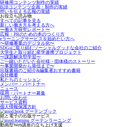
研修用コンテンツ制作の実績
B2Bコンテンツ企画・制作の実績
想いを伝える広報の実績
お役立ち読み物
すべての記事を見る
新しい働き方を考える方へ
〜働き方研究レポート〜
広報・PRのための本のつくり方
eラーニングサービスを始めたい方へ
〜研修事業のデジタル化〜
SDGsに取り組むソーシャルグッドな会社のご紹介
大学生と取り組む産学連携プロジェクト
〜課題解決型学習〜
ご一緒いただいた会社様・団体様のストーリー
〜事業開発から発信まで〜
出版書籍のご紹介&編集者おすすめ書籍
会社概要
私たちのミッション
メンバー・パートナー
ニュース
採用・パートナー募集
お問い合わせ
サービス資料
個人情報保護方針
紙と電子の出版サービス
動画型Web講座の立ち上げ支援