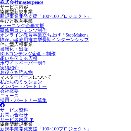
株式会社masterpeace
サービス内容
協働型新規事業
新規事業開発支援「100×100プロジェクト」
学びと教育事業
eラーニング企画支援
研修用コンテンツ制作
オンライン教育事業立ち上げ「StepMaker」
障がい者雇用推進型長期インターンシップ
伴走型広報事業
書籍化・出版
B2Bコンテンツ企画・制作
想いを伝える広報
ホワイトペーパー制作
実績紹介
お役立ち読み物
マスターピースについて
私たちのミッション
メンバー・パートナー
会社概要
ニュース
採用・パートナー募集
サービス資料
お問い合わせ
サービス内容 ▼
協働型新規事業
新規事業開発支援「100×100プロジェクト」