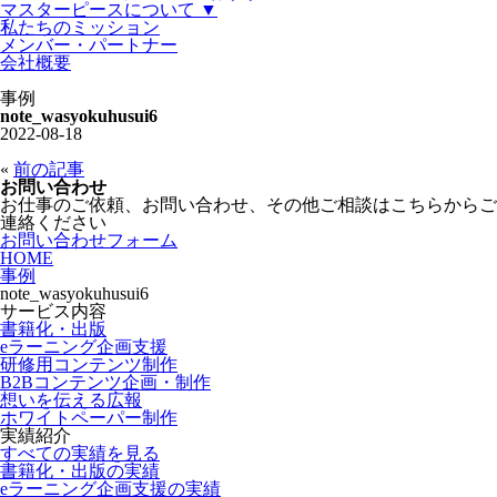
マスターピースについて ▼
私たちのミッション
メンバー・パートナー
会社概要
事例
note_wasyokuhusui6
2022-08-18
«
前の記事
お問い合わせ
お仕事のご依頼、お問い合わせ、その他ご相談はこちらからご
連絡ください
お問い合わせフォーム
HOME
事例
note_wasyokuhusui6
サービス内容
書籍化・出版
eラーニング企画支援
研修用コンテンツ制作
B2Bコンテンツ企画・制作
想いを伝える広報
ホワイトペーパー制作
実績紹介
すべての実績を見る
書籍化・出版の実績
eラーニング企画支援の実績