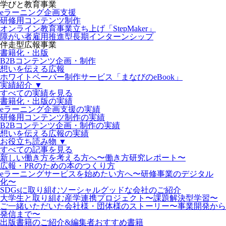
学びと教育事業
eラーニング企画支援
研修用コンテンツ制作
オンライン教育事業立ち上げ「StepMaker」
障がい者雇用推進型長期インターンシップ
伴走型広報事業
書籍化・出版
B2Bコンテンツ企画・制作
想いを伝える広報
ホワイトペーパー制作サービス「まなびのeBook」
実績紹介 ▼
すべての実績を見る
書籍化・出版の実績
eラーニング企画支援の実績
研修用コンテンツ制作の実績
B2Bコンテンツ企画・制作の実績
想いを伝える広報の実績
お役立ち読み物 ▼
すべての記事を見る
新しい働き方を考える方へ〜働き方研究レポート〜
広報・PRのための本のつくり方
eラーニングサービスを始めたい方へ〜研修事業のデジタル
化〜
SDGsに取り組むソーシャルグッドな会社のご紹介
大学生と取り組む産学連携プロジェクト〜課題解決型学習〜
ご一緒いただいた会社様・団体様のストーリー〜事業開発から
発信まで〜
出版書籍のご紹介&編集者おすすめ書籍