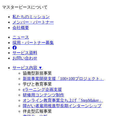
マスターピースについて
私たちのミッション
メンバー・パートナー
会社概要
ニュース
採用・パートナー募集
サービス資料
お問い合わせ
サービス内容 ▼
協働型新規事業
新規事業開発支援「100×100プロジェクト」
学びと教育事業
eラーニング企画支援
研修用コンテンツ制作
オンライン教育事業立ち上げ「StepMaker」
障がい者雇用推進型長期インターンシップ
伴走型広報事業