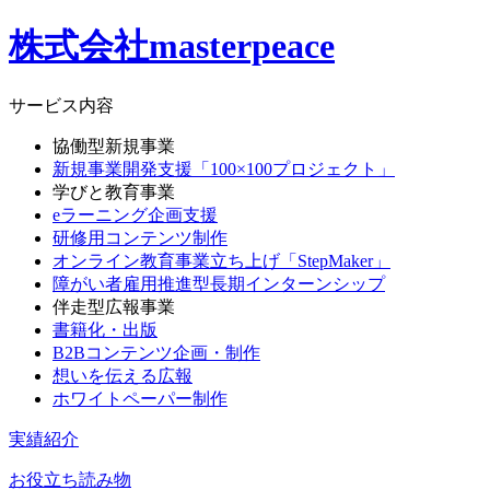
株式会社masterpeace
サービス内容
協働型新規事業
新規事業開発支援「100×100プロジェクト」
学びと教育事業
eラーニング企画支援
研修用コンテンツ制作
オンライン教育事業立ち上げ「StepMaker」
障がい者雇用推進型長期インターンシップ
伴走型広報事業
書籍化・出版
B2Bコンテンツ企画・制作
想いを伝える広報
ホワイトペーパー制作
実績紹介
お役立ち読み物