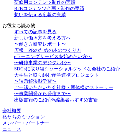
研修用コンテンツ制作の実績
B2Bコンテンツ企画・制作の実績
想いを伝える広報の実績
お役立ち読み物
すべての記事を見る
新しい働き方を考える方へ
〜働き方研究レポート〜
広報・PRのための本のつくり方
eラーニングサービスを始めたい方へ
〜研修事業のデジタル化〜
SDGsに取り組むソーシャルグッドな会社のご紹介
大学生と取り組む産学連携プロジェクト
〜課題解決型学習〜
ご一緒いただいた会社様・団体様のストーリー
〜事業開発から発信まで〜
出版書籍のご紹介&編集者おすすめ書籍
会社概要
私たちのミッション
メンバー・パートナー
ニュース