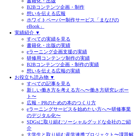
書籍化・出版
B2Bコンテンツ企画・制作
想いを伝える広報
ホワイトペーパー制作サービス「まなびの
eBook」
実績紹介 ▼
すべての実績を見る
書籍化・出版の実績
eラーニング企画支援の実績
研修用コンテンツ制作の実績
B2Bコンテンツ企画・制作の実績
想いを伝える広報の実績
お役立ち読み物 ▼
すべての記事を見る
新しい働き方を考える方へ〜働き方研究レポー
ト〜
広報・PRのための本のつくり方
eラーニングサービスを始めたい方へ〜研修事業
のデジタル化〜
SDGsに取り組むソーシャルグッドな会社のご紹
介
大学生と取り組む産学連携プロジェクト〜課題解