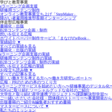
学びと教育事業
eラーニング企画支援
研修用コンテンツ制作
オンライン教育事業立ち上げ「StepMaker」
障がい者雇用推進型長期インターンシップ
伴走型広報事業
書籍化・出版
B2Bコンテンツ企画・制作
想いを伝える広報
ホワイトペーパー制作サービス「まなびのeBook」
実績紹介 ▼
すべての実績を見る
書籍化・出版の実績
eラーニング企画支援の実績
研修用コンテンツ制作の実績
B2Bコンテンツ企画・制作の実績
想いを伝える広報の実績
お役立ち読み物 ▼
すべての記事を見る
新しい働き方を考える方へ〜働き方研究レポート〜
広報・PRのための本のつくり方
eラーニングサービスを始めたい方へ〜研修事業のデジタル化
SDGsに取り組むソーシャルグッドな会社のご紹介
大学生と取り組む産学連携プロジェクト〜課題解決型学習〜
ご一緒いただいた会社様・団体様のストーリー〜事業開発から
出版書籍のご紹介&編集者おすすめ書籍
マスターピースについて ▼
私たちのミッション