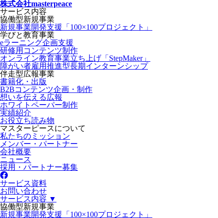
株式会社masterpeace
サービス内容
協働型新規事業
新規事業開発支援「100×100プロジェクト」
学びと教育事業
eラーニング企画支援
研修用コンテンツ制作
オンライン教育事業立ち上げ「StepMaker」
障がい者雇用推進型長期インターンシップ
伴走型広報事業
書籍化・出版
B2Bコンテンツ企画・制作
想いを伝える広報
ホワイトペーパー制作
実績紹介
お役立ち読み物
マスターピースについて
私たちのミッション
メンバー・パートナー
会社概要
ニュース
採用・パートナー募集
サービス資料
お問い合わせ
サービス内容 ▼
協働型新規事業
新規事業開発支援「100×100プロジェクト」