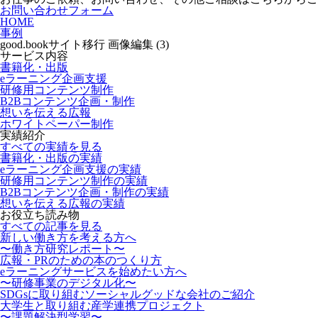
お問い合わせフォーム
HOME
事例
good.bookサイト移行 画像編集 (3)
サービス内容
書籍化・出版
eラーニング企画支援
研修用コンテンツ制作
B2Bコンテンツ企画・制作
想いを伝える広報
ホワイトペーパー制作
実績紹介
すべての実績を見る
書籍化・出版の実績
eラーニング企画支援の実績
研修用コンテンツ制作の実績
B2Bコンテンツ企画・制作の実績
想いを伝える広報の実績
お役立ち読み物
すべての記事を見る
新しい働き方を考える方へ
〜働き方研究レポート〜
広報・PRのための本のつくり方
eラーニングサービスを始めたい方へ
〜研修事業のデジタル化〜
SDGsに取り組むソーシャルグッドな会社のご紹介
大学生と取り組む産学連携プロジェクト
〜課題解決型学習〜