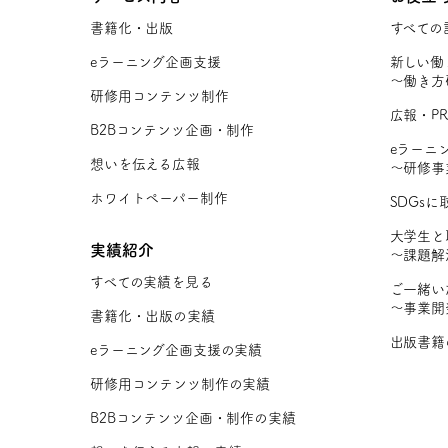
書籍化・出版
すべての
eラーニング企画支援
新しい働
〜働き方
研修用コンテンツ制作
広報・P
B2Bコンテンツ企画・制作
eラーニ
想いを伝える広報
〜研修事
ホワイトペーパー制作
SDGs
大学生と
実績紹介
〜課題解
すべての実績を見る
ご一緒い
〜事業開
書籍化・出版の実績
出版書籍
eラーニング企画支援の実績
研修用コンテンツ制作の実績
B2Bコンテンツ企画・制作の実績