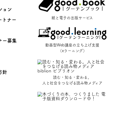
ション
紙と電子の出版サービス
ートナー
ナー募集
動画型Web講座の立ち上げ支援
（eラーニング）
方針
読む・知る・変わる。
人と社会をつなげる読み物メディア