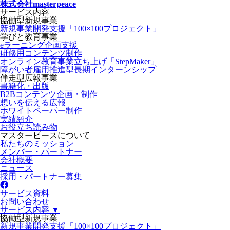
株式会社masterpeace
サービス内容
協働型新規事業
新規事業開発支援「100×100プロジェクト」
学びと教育事業
eラーニング企画支援
研修用コンテンツ制作
オンライン教育事業立ち上げ「StepMaker」
障がい者雇用推進型長期インターンシップ
伴走型広報事業
書籍化・出版
B2Bコンテンツ企画・制作
想いを伝える広報
ホワイトペーパー制作
実績紹介
お役立ち読み物
マスターピースについて
私たちのミッション
メンバー・パートナー
会社概要
ニュース
採用・パートナー募集
サービス資料
お問い合わせ
サービス内容 ▼
協働型新規事業
新規事業開発支援「100×100プロジェクト」