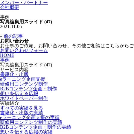
メンバー・パートナー
会社概要
事例
写真編集用スライド (47)
2021-11-05
«
前の記事
お問い合わせ
お仕事のご依頼、お問い合わせ、その他ご相談はこちらからご
お問い合わせフォーム
HOME
事例
写真編集用スライド (47)
サービス内容
書籍化・出版
eラーニング企画支援
研修用コンテンツ制作
B2Bコンテンツ企画・制作
想いを伝える広報
ホワイトペーパー制作
実績紹介
すべての実績を見る
書籍化・出版の実績
eラーニング企画支援の実績
研修用コンテンツ制作の実績
B2Bコンテンツ企画・制作の実績
想いを伝える広報の実績