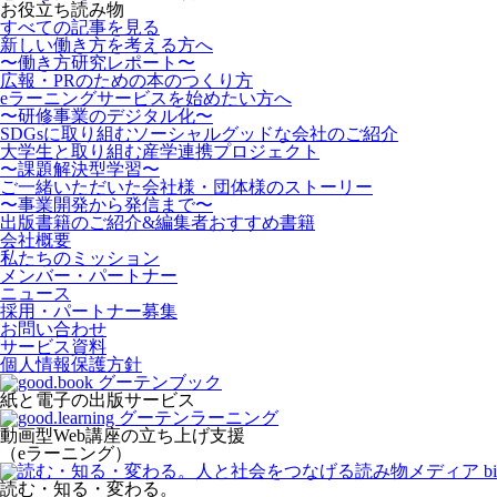
お役立ち読み物
すべての記事を見る
新しい働き方を考える方へ
〜働き方研究レポート〜
広報・PRのための本のつくり方
eラーニングサービスを始めたい方へ
〜研修事業のデジタル化〜
SDGsに取り組むソーシャルグッドな会社のご紹介
大学生と取り組む産学連携プロジェクト
〜課題解決型学習〜
ご一緒いただいた会社様・団体様のストーリー
〜事業開発から発信まで〜
出版書籍のご紹介&編集者おすすめ書籍
会社概要
私たちのミッション
メンバー・パートナー
ニュース
採用・パートナー募集
お問い合わせ
サービス資料
個人情報保護方針
紙と電子の出版サービス
動画型Web講座の立ち上げ支援
（eラーニング）
読む・知る・変わる。