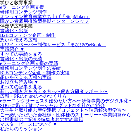
学びと教育事業
eラーニング企画支援
研修用コンテンツ制作
オンライン教育事業立ち上げ「StepMaker」
障がい者雇用推進型長期インターンシップ
伴走型広報事業
書籍化・出版
B2Bコンテンツ企画・制作
想いを伝える広報
ホワイトペーパー制作サービス「まなびのeBook」
実績紹介 ▼
すべての実績を見る
書籍化・出版の実績
eラーニング企画支援の実績
研修用コンテンツ制作の実績
B2Bコンテンツ企画・制作の実績
想いを伝える広報の実績
お役立ち読み物 ▼
すべての記事を見る
新しい働き方を考える方へ〜働き方研究レポート〜
広報・PRのための本のつくり方
eラーニングサービスを始めたい方へ〜研修事業のデジタル化
SDGsに取り組むソーシャルグッドな会社のご紹介
大学生と取り組む産学連携プロジェクト〜課題解決型学習〜
ご一緒いただいた会社様・団体様のストーリー〜事業開発から
出版書籍のご紹介&編集者おすすめ書籍
マスターピースについて ▼
私たちのミッション