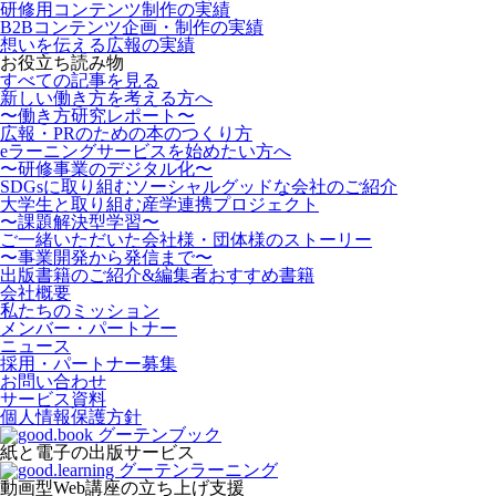
研修用コンテンツ制作の実績
B2Bコンテンツ企画・制作の実績
想いを伝える広報の実績
お役立ち読み物
すべての記事を見る
新しい働き方を考える方へ
〜働き方研究レポート〜
広報・PRのための本のつくり方
eラーニングサービスを始めたい方へ
〜研修事業のデジタル化〜
SDGsに取り組むソーシャルグッドな会社のご紹介
大学生と取り組む産学連携プロジェクト
〜課題解決型学習〜
ご一緒いただいた会社様・団体様のストーリー
〜事業開発から発信まで〜
出版書籍のご紹介&編集者おすすめ書籍
会社概要
私たちのミッション
メンバー・パートナー
ニュース
採用・パートナー募集
お問い合わせ
サービス資料
個人情報保護方針
紙と電子の出版サービス
動画型Web講座の立ち上げ支援