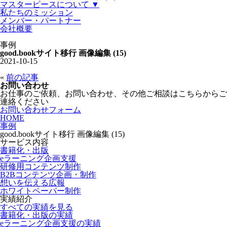
マスターピースについて ▼
私たちのミッション
メンバー・パートナー
会社概要
事例
good.bookサイト移行 画像編集 (15)
2021-10-15
«
前の記事
お問い合わせ
お仕事のご依頼、お問い合わせ、その他ご相談はこちらからご
連絡ください
お問い合わせフォーム
HOME
事例
good.bookサイト移行 画像編集 (15)
サービス内容
書籍化・出版
eラーニング企画支援
研修用コンテンツ制作
B2Bコンテンツ企画・制作
想いを伝える広報
ホワイトペーパー制作
実績紹介
すべての実績を見る
書籍化・出版の実績
eラーニング企画支援の実績