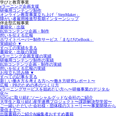
学びと教育事業
eラーニング企画支援
研修用コンテンツ制作
オンライン教育事業立ち上げ「StepMaker」
障がい者雇用推進型長期インターンシップ
伴走型広報事業
書籍化・出版
B2Bコンテンツ企画・制作
想いを伝える広報
ホワイトペーパー制作サービス「まなびのeBook」
実績紹介 ▼
すべての実績を見る
書籍化・出版の実績
eラーニング企画支援の実績
研修用コンテンツ制作の実績
B2Bコンテンツ企画・制作の実績
想いを伝える広報の実績
お役立ち読み物 ▼
すべての記事を見る
新しい働き方を考える方へ〜働き方研究レポート〜
広報・PRのための本のつくり方
eラーニングサービスを始めたい方へ〜研修事業のデジタル
化〜
SDGsに取り組むソーシャルグッドな会社のご紹介
大学生と取り組む産学連携プロジェクト〜課題解決型学習〜
ご一緒いただいた会社様・団体様のストーリー〜事業開発から
発信まで〜
出版書籍のご紹介&編集者おすすめ書籍