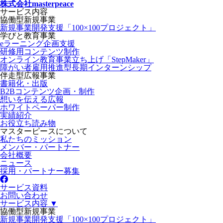
株式会社masterpeace
サービス内容
協働型新規事業
新規事業開発支援「100×100プロジェクト」
学びと教育事業
eラーニング企画支援
研修用コンテンツ制作
オンライン教育事業立ち上げ「StepMaker」
障がい者雇用推進型長期インターンシップ
伴走型広報事業
書籍化・出版
B2Bコンテンツ企画・制作
想いを伝える広報
ホワイトペーパー制作
実績紹介
お役立ち読み物
マスターピースについて
私たちのミッション
メンバー・パートナー
会社概要
ニュース
採用・パートナー募集
サービス資料
お問い合わせ
サービス内容 ▼
協働型新規事業
新規事業開発支援「100×100プロジェクト」