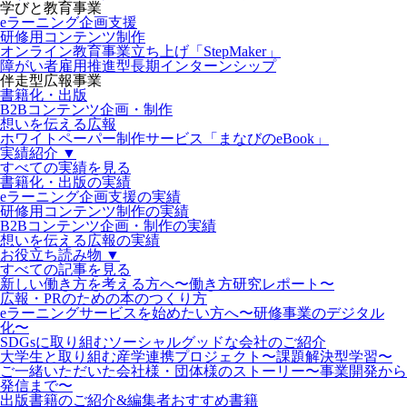
学びと教育事業
eラーニング企画支援
研修用コンテンツ制作
オンライン教育事業立ち上げ「StepMaker」
障がい者雇用推進型長期インターンシップ
伴走型広報事業
書籍化・出版
B2Bコンテンツ企画・制作
想いを伝える広報
ホワイトペーパー制作サービス「まなびのeBook」
実績紹介 ▼
すべての実績を見る
書籍化・出版の実績
eラーニング企画支援の実績
研修用コンテンツ制作の実績
B2Bコンテンツ企画・制作の実績
想いを伝える広報の実績
お役立ち読み物 ▼
すべての記事を見る
新しい働き方を考える方へ〜働き方研究レポート〜
広報・PRのための本のつくり方
eラーニングサービスを始めたい方へ〜研修事業のデジタル
化〜
SDGsに取り組むソーシャルグッドな会社のご紹介
大学生と取り組む産学連携プロジェクト〜課題解決型学習〜
ご一緒いただいた会社様・団体様のストーリー〜事業開発から
発信まで〜
出版書籍のご紹介&編集者おすすめ書籍