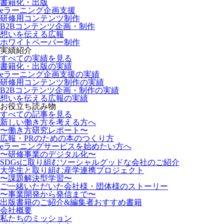
書籍化・出版
eラーニング企画支援
研修用コンテンツ制作
B2Bコンテンツ企画・制作
想いを伝える広報
ホワイトペーパー制作
実績紹介
すべての実績を見る
書籍化・出版の実績
eラーニング企画支援の実績
研修用コンテンツ制作の実績
B2Bコンテンツ企画・制作の実績
想いを伝える広報の実績
お役立ち読み物
すべての記事を見る
新しい働き方を考える方へ
〜働き方研究レポート〜
広報・PRのための本のつくり方
eラーニングサービスを始めたい方へ
〜研修事業のデジタル化〜
SDGsに取り組むソーシャルグッドな会社のご紹介
大学生と取り組む産学連携プロジェクト
〜課題解決型学習〜
ご一緒いただいた会社様・団体様のストーリー
〜事業開発から発信まで〜
出版書籍のご紹介&編集者おすすめ書籍
会社概要
私たちのミッション