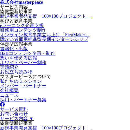
株式会社masterpeace
サービス内容
協働型新規事業
新規事業開発支援「100×100プロジェクト」
学びと教育事業
eラーニング企画支援
研修用コンテンツ制作
オンライン教育事業立ち上げ「StepMaker」
障がい者雇用推進型長期インターンシップ
伴走型広報事業
書籍化・出版
B2Bコンテンツ企画・制作
想いを伝える広報
ホワイトペーパー制作
実績紹介
お役立ち読み物
マスターピースについて
私たちのミッション
メンバー・パートナー
会社概要
ニュース
採用・パートナー募集
サービス資料
お問い合わせ
サービス内容 ▼
協働型新規事業
新規事業開発支援「100×100プロジェクト」