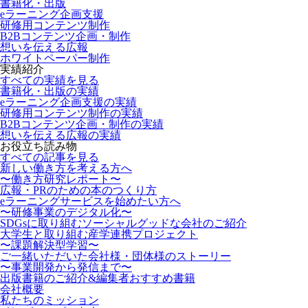
書籍化・出版
eラーニング企画支援
研修用コンテンツ制作
B2Bコンテンツ企画・制作
想いを伝える広報
ホワイトペーパー制作
実績紹介
すべての実績を見る
書籍化・出版の実績
eラーニング企画支援の実績
研修用コンテンツ制作の実績
B2Bコンテンツ企画・制作の実績
想いを伝える広報の実績
お役立ち読み物
すべての記事を見る
新しい働き方を考える方へ
〜働き方研究レポート〜
広報・PRのための本のつくり方
eラーニングサービスを始めたい方へ
〜研修事業のデジタル化〜
SDGsに取り組むソーシャルグッドな会社のご紹介
大学生と取り組む産学連携プロジェクト
〜課題解決型学習〜
ご一緒いただいた会社様・団体様のストーリー
〜事業開発から発信まで〜
出版書籍のご紹介&編集者おすすめ書籍
会社概要
私たちのミッション