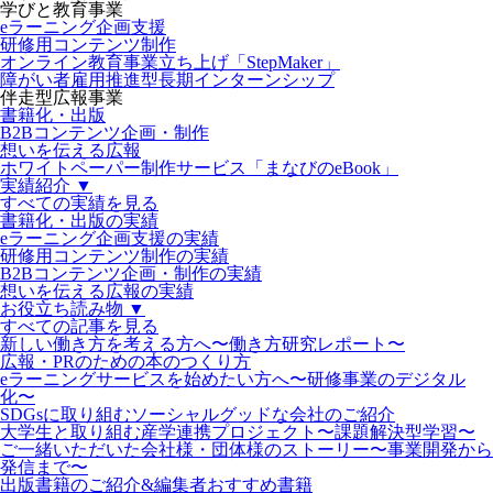
学びと教育事業
eラーニング企画支援
研修用コンテンツ制作
オンライン教育事業立ち上げ「StepMaker」
障がい者雇用推進型長期インターンシップ
伴走型広報事業
書籍化・出版
B2Bコンテンツ企画・制作
想いを伝える広報
ホワイトペーパー制作サービス「まなびのeBook」
実績紹介 ▼
すべての実績を見る
書籍化・出版の実績
eラーニング企画支援の実績
研修用コンテンツ制作の実績
B2Bコンテンツ企画・制作の実績
想いを伝える広報の実績
お役立ち読み物 ▼
すべての記事を見る
新しい働き方を考える方へ〜働き方研究レポート〜
広報・PRのための本のつくり方
eラーニングサービスを始めたい方へ〜研修事業のデジタル
化〜
SDGsに取り組むソーシャルグッドな会社のご紹介
大学生と取り組む産学連携プロジェクト〜課題解決型学習〜
ご一緒いただいた会社様・団体様のストーリー〜事業開発から
発信まで〜
出版書籍のご紹介&編集者おすすめ書籍