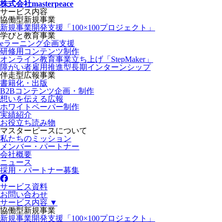
株式会社masterpeace
サービス内容
協働型新規事業
新規事業開発支援「100×100プロジェクト」
学びと教育事業
eラーニング企画支援
研修用コンテンツ制作
オンライン教育事業立ち上げ「StepMaker」
障がい者雇用推進型長期インターンシップ
伴走型広報事業
書籍化・出版
B2Bコンテンツ企画・制作
想いを伝える広報
ホワイトペーパー制作
実績紹介
お役立ち読み物
マスターピースについて
私たちのミッション
メンバー・パートナー
会社概要
ニュース
採用・パートナー募集
サービス資料
お問い合わせ
サービス内容 ▼
協働型新規事業
新規事業開発支援「100×100プロジェクト」