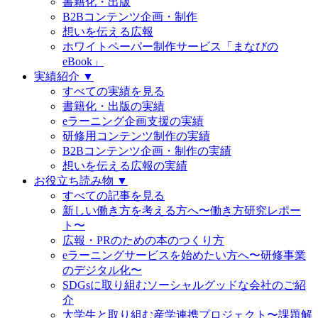
書籍化・出版
B2Bコンテンツ企画・制作
想いを伝える広報
ホワイトペーパー制作サービス「まなびの
eBook」
実績紹介 ▼
すべての実績を見る
書籍化・出版の実績
eラーニング企画支援の実績
研修用コンテンツ制作の実績
B2Bコンテンツ企画・制作の実績
想いを伝える広報の実績
お役立ち読み物 ▼
すべての記事を見る
新しい働き方を考える方へ〜働き方研究レポー
ト〜
広報・PRのための本のつくり方
eラーニングサービスを始めたい方へ〜研修事業
のデジタル化〜
SDGsに取り組むソーシャルグッドな会社のご紹
介
大学生と取り組む産学連携プロジェクト〜課題解