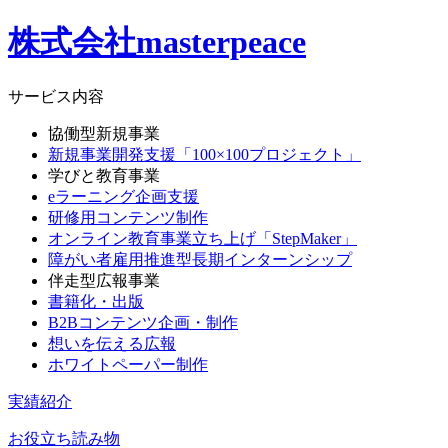
株式会社masterpeace
サービス内容
協働型新規事業
新規事業開発支援「100×100プロジェクト」
学びと教育事業
eラーニング企画支援
研修用コンテンツ制作
オンライン教育事業立ち上げ「StepMaker」
障がい者雇用推進型長期インターンシップ
伴走型広報事業
書籍化・出版
B2Bコンテンツ企画・制作
想いを伝える広報
ホワイトペーパー制作
実績紹介
お役立ち読み物