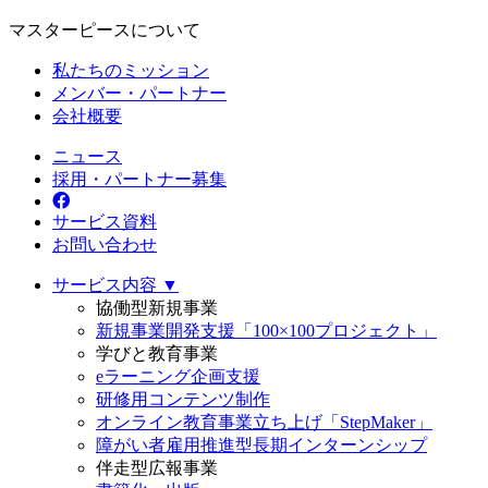
マスターピースについて
私たちのミッション
メンバー・パートナー
会社概要
ニュース
採用・パートナー募集
サービス資料
お問い合わせ
サービス内容 ▼
協働型新規事業
新規事業開発支援「100×100プロジェクト」
学びと教育事業
eラーニング企画支援
研修用コンテンツ制作
オンライン教育事業立ち上げ「StepMaker」
障がい者雇用推進型長期インターンシップ
伴走型広報事業