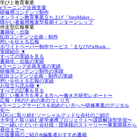
学びと教育事業
eラーニング企画支援
研修用コンテンツ制作
オンライン教育事業立ち上げ「StepMaker」
障がい者雇用推進型長期インターンシップ
伴走型広報事業
書籍化・出版
B2Bコンテンツ企画・制作
想いを伝える広報
ホワイトペーパー制作サービス「まなびのeBook」
実績紹介 ▼
すべての実績を見る
書籍化・出版の実績
eラーニング企画支援の実績
研修用コンテンツ制作の実績
B2Bコンテンツ企画・制作の実績
想いを伝える広報の実績
お役立ち読み物 ▼
すべての記事を見る
新しい働き方を考える方へ〜働き方研究レポート〜
広報・PRのための本のつくり方
eラーニングサービスを始めたい方へ〜研修事業のデジタル
化〜
SDGsに取り組むソーシャルグッドな会社のご紹介
大学生と取り組む産学連携プロジェクト〜課題解決型学習〜
ご一緒いただいた会社様・団体様のストーリー〜事業開発から
発信まで〜
出版書籍のご紹介&編集者おすすめ書籍