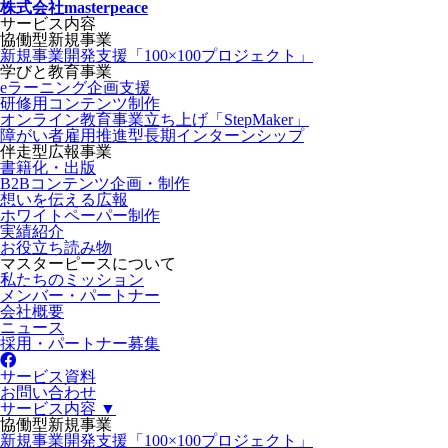
株式会社masterpeace
サービス内容
協働型新規事業
新規事業開発支援「100×100プロジェクト」
学びと教育事業
eラーニング企画支援
研修用コンテンツ制作
オンライン教育事業立ち上げ「StepMaker」
障がい者雇用推進型長期インターンシップ
伴走型広報事業
書籍化・出版
B2Bコンテンツ企画・制作
想いを伝える広報
ホワイトペーパー制作
実績紹介
お役立ち読み物
マスターピースについて
私たちのミッション
メンバー・パートナー
会社概要
ニュース
採用・パートナー募集
サービス資料
お問い合わせ
サービス内容 ▼
協働型新規事業
新規事業開発支援「100×100プロジェクト」