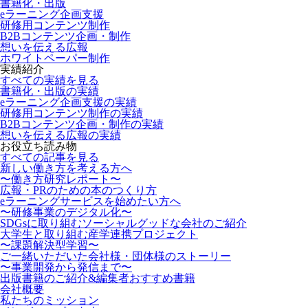
書籍化・出版
eラーニング企画支援
研修用コンテンツ制作
B2Bコンテンツ企画・制作
想いを伝える広報
ホワイトペーパー制作
実績紹介
すべての実績を見る
書籍化・出版の実績
eラーニング企画支援の実績
研修用コンテンツ制作の実績
B2Bコンテンツ企画・制作の実績
想いを伝える広報の実績
お役立ち読み物
すべての記事を見る
新しい働き方を考える方へ
〜働き方研究レポート〜
広報・PRのための本のつくり方
eラーニングサービスを始めたい方へ
〜研修事業のデジタル化〜
SDGsに取り組むソーシャルグッドな会社のご紹介
大学生と取り組む産学連携プロジェクト
〜課題解決型学習〜
ご一緒いただいた会社様・団体様のストーリー
〜事業開発から発信まで〜
出版書籍のご紹介&編集者おすすめ書籍
会社概要
私たちのミッション