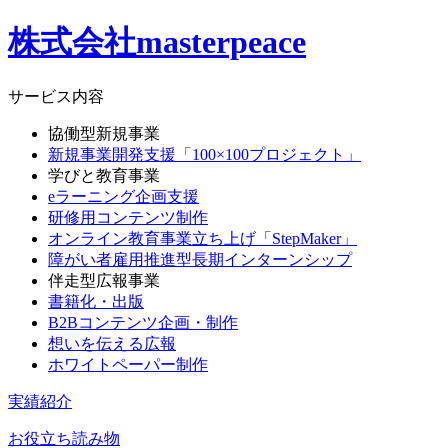
株式会社masterpeace
サービス内容
協働型新規事業
新規事業開発支援「100×100プロジェクト」
学びと教育事業
eラーニング企画支援
研修用コンテンツ制作
オンライン教育事業立ち上げ「StepMaker」
障がい者雇用推進型長期インターンシップ
伴走型広報事業
書籍化・出版
B2Bコンテンツ企画・制作
想いを伝える広報
ホワイトペーパー制作
実績紹介
お役立ち読み物