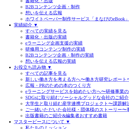
書籍化・出版
B2Bコンテンツ企画・制作
想いを伝える広報
ホワイトペーパー制作サービス「まなびのeBook
実績紹介 ▼
すべての実績を見る
書籍化・出版の実績
eラーニング企画支援の実績
研修用コンテンツ制作の実績
B2Bコンテンツ企画・制作の実績
想いを伝える広報の実績
お役立ち読み物 ▼
すべての記事を見る
新しい働き方を考える方へ〜働き方研究レポート
広報・PRのための本のつくり方
eラーニングサービスを始めたい方へ〜研修事業
SDGsに取り組むソーシャルグッドな会社のご紹介
大学生と取り組む産学連携プロジェクト〜課題解
ご一緒いただいた会社様・団体様のストーリー〜
出版書籍のご紹介&編集者おすすめ書籍
マスターピースについて ▼
私たちのミッション