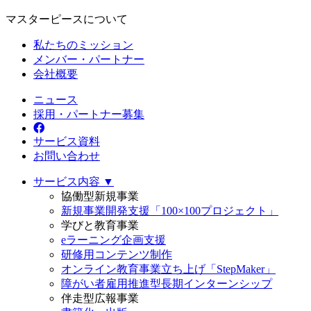
マスターピースについて
私たちのミッション
メンバー・パートナー
会社概要
ニュース
採用・パートナー募集
サービス資料
お問い合わせ
サービス内容 ▼
協働型新規事業
新規事業開発支援「100×100プロジェクト」
学びと教育事業
eラーニング企画支援
研修用コンテンツ制作
オンライン教育事業立ち上げ「StepMaker」
障がい者雇用推進型長期インターンシップ
伴走型広報事業