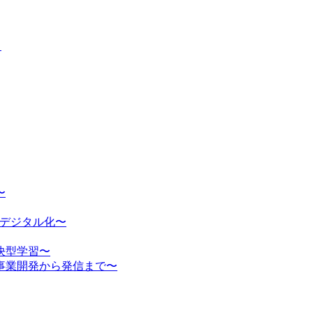
」
〜
のデジタル化〜
決型学習〜
事業開発から発信まで〜