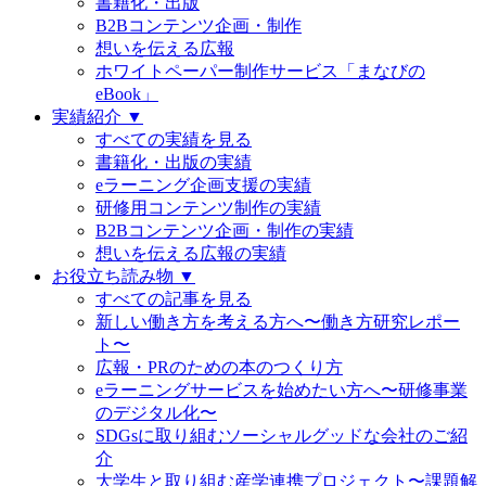
書籍化・出版
B2Bコンテンツ企画・制作
想いを伝える広報
ホワイトペーパー制作サービス「まなびの
eBook」
実績紹介 ▼
すべての実績を見る
書籍化・出版の実績
eラーニング企画支援の実績
研修用コンテンツ制作の実績
B2Bコンテンツ企画・制作の実績
想いを伝える広報の実績
お役立ち読み物 ▼
すべての記事を見る
新しい働き方を考える方へ〜働き方研究レポー
ト〜
広報・PRのための本のつくり方
eラーニングサービスを始めたい方へ〜研修事業
のデジタル化〜
SDGsに取り組むソーシャルグッドな会社のご紹
介
大学生と取り組む産学連携プロジェクト〜課題解