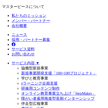
マスターピースについて
私たちのミッション
メンバー・パートナー
会社概要
ニュース
採用・パートナー募集
サービス資料
お問い合わせ
サービス内容 ▼
協働型新規事業
新規事業開発支援「100×100プロジェクト」
学びと教育事業
eラーニング企画支援
研修用コンテンツ制作
オンライン教育事業立ち上げ「StepMaker」
障がい者雇用推進型長期インターンシップ
伴走型広報事業