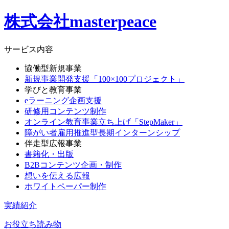
株式会社masterpeace
サービス内容
協働型新規事業
新規事業開発支援「100×100プロジェクト」
学びと教育事業
eラーニング企画支援
研修用コンテンツ制作
オンライン教育事業立ち上げ「StepMaker」
障がい者雇用推進型長期インターンシップ
伴走型広報事業
書籍化・出版
B2Bコンテンツ企画・制作
想いを伝える広報
ホワイトペーパー制作
実績紹介
お役立ち読み物