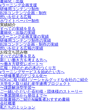
書籍化・出版
eラーニング企画支援
研修用コンテンツ制作
B2Bコンテンツ企画・制作
想いを伝える広報
ホワイトペーパー制作
実績紹介
すべての実績を見る
書籍化・出版の実績
eラーニング企画支援の実績
研修用コンテンツ制作の実績
B2Bコンテンツ企画・制作の実績
想いを伝える広報の実績
お役立ち読み物
すべての記事を見る
新しい働き方を考える方へ
〜働き方研究レポート〜
広報・PRのための本のつくり方
eラーニングサービスを始めたい方へ
〜研修事業のデジタル化〜
SDGsに取り組むソーシャルグッドな会社のご紹介
大学生と取り組む産学連携プロジェクト
〜課題解決型学習〜
ご一緒いただいた会社様・団体様のストーリー
〜事業開発から発信まで〜
出版書籍のご紹介&編集者おすすめ書籍
会社概要
私たちのミッション