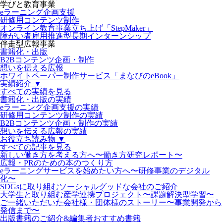
学びと教育事業
eラーニング企画支援
研修用コンテンツ制作
オンライン教育事業立ち上げ「StepMaker」
障がい者雇用推進型長期インターンシップ
伴走型広報事業
書籍化・出版
B2Bコンテンツ企画・制作
想いを伝える広報
ホワイトペーパー制作サービス「まなびのeBook」
実績紹介 ▼
すべての実績を見る
書籍化・出版の実績
eラーニング企画支援の実績
研修用コンテンツ制作の実績
B2Bコンテンツ企画・制作の実績
想いを伝える広報の実績
お役立ち読み物 ▼
すべての記事を見る
新しい働き方を考える方へ〜働き方研究レポート〜
広報・PRのための本のつくり方
eラーニングサービスを始めたい方へ〜研修事業のデジタル
化〜
SDGsに取り組むソーシャルグッドな会社のご紹介
大学生と取り組む産学連携プロジェクト〜課題解決型学習〜
ご一緒いただいた会社様・団体様のストーリー〜事業開発から
発信まで〜
出版書籍のご紹介&編集者おすすめ書籍