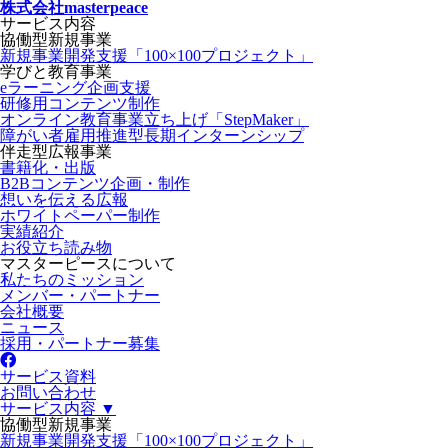
株式会社masterpeace
サービス内容
協働型新規事業
新規事業開発支援「100×100プロジェクト」
学びと教育事業
eラーニング企画支援
研修用コンテンツ制作
オンライン教育事業立ち上げ「StepMaker」
障がい者雇用推進型長期インターンシップ
伴走型広報事業
書籍化・出版
B2Bコンテンツ企画・制作
想いを伝える広報
ホワイトペーパー制作
実績紹介
お役立ち読み物
マスターピースについて
私たちのミッション
メンバー・パートナー
会社概要
ニュース
採用・パートナー募集
サービス資料
お問い合わせ
サービス内容 ▼
協働型新規事業
新規事業開発支援「100×100プロジェクト」