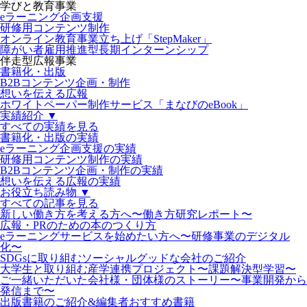
学びと教育事業
eラーニング企画支援
研修用コンテンツ制作
オンライン教育事業立ち上げ「StepMaker」
障がい者雇用推進型長期インターンシップ
伴走型広報事業
書籍化・出版
B2Bコンテンツ企画・制作
想いを伝える広報
ホワイトペーパー制作サービス「まなびのeBook」
実績紹介 ▼
すべての実績を見る
書籍化・出版の実績
eラーニング企画支援の実績
研修用コンテンツ制作の実績
B2Bコンテンツ企画・制作の実績
想いを伝える広報の実績
お役立ち読み物 ▼
すべての記事を見る
新しい働き方を考える方へ〜働き方研究レポート〜
広報・PRのための本のつくり方
eラーニングサービスを始めたい方へ〜研修事業のデジタル
化〜
SDGsに取り組むソーシャルグッドな会社のご紹介
大学生と取り組む産学連携プロジェクト〜課題解決型学習〜
ご一緒いただいた会社様・団体様のストーリー〜事業開発から
発信まで〜
出版書籍のご紹介&編集者おすすめ書籍