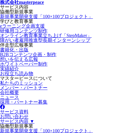
株式会社masterpeace
サービス内容
協働型新規事業
新規事業開発支援「100×100プロジェクト」
学びと教育事業
eラーニング企画支援
研修用コンテンツ制作
オンライン教育事業立ち上げ「StepMaker」
障がい者雇用推進型長期インターンシップ
伴走型広報事業
書籍化・出版
B2Bコンテンツ企画・制作
想いを伝える広報
ホワイトペーパー制作
実績紹介
お役立ち読み物
マスターピースについて
私たちのミッション
メンバー・パートナー
会社概要
ニュース
採用・パートナー募集
サービス資料
お問い合わせ
サービス内容 ▼
協働型新規事業
新規事業開発支援「100×100プロジェクト」