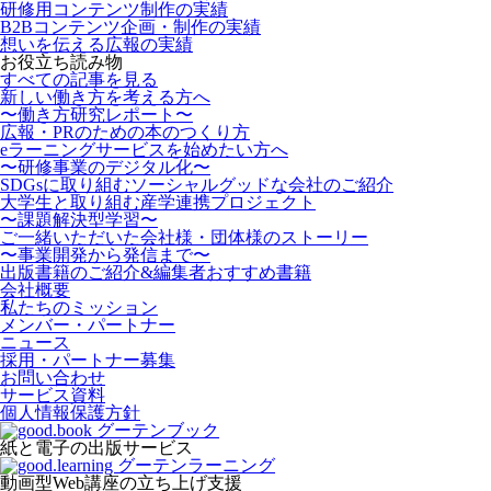
研修用コンテンツ制作の実績
B2Bコンテンツ企画・制作の実績
想いを伝える広報の実績
お役立ち読み物
すべての記事を見る
新しい働き方を考える方へ
〜働き方研究レポート〜
広報・PRのための本のつくり方
eラーニングサービスを始めたい方へ
〜研修事業のデジタル化〜
SDGsに取り組むソーシャルグッドな会社のご紹介
大学生と取り組む産学連携プロジェクト
〜課題解決型学習〜
ご一緒いただいた会社様・団体様のストーリー
〜事業開発から発信まで〜
出版書籍のご紹介&編集者おすすめ書籍
会社概要
私たちのミッション
メンバー・パートナー
ニュース
採用・パートナー募集
お問い合わせ
サービス資料
個人情報保護方針
紙と電子の出版サービス
動画型Web講座の立ち上げ支援