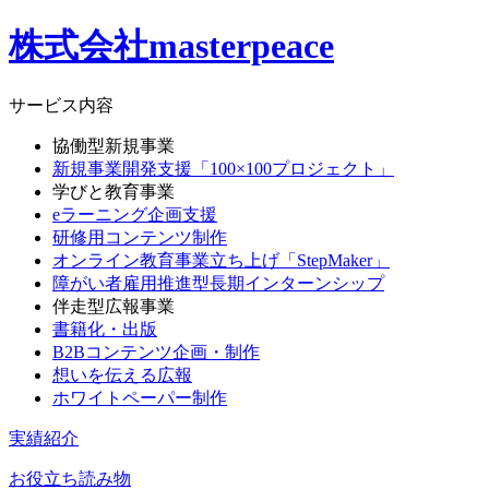
株式会社masterpeace
サービス内容
協働型新規事業
新規事業開発支援「100×100プロジェクト」
学びと教育事業
eラーニング企画支援
研修用コンテンツ制作
オンライン教育事業立ち上げ「StepMaker」
障がい者雇用推進型長期インターンシップ
伴走型広報事業
書籍化・出版
B2Bコンテンツ企画・制作
想いを伝える広報
ホワイトペーパー制作
実績紹介
お役立ち読み物