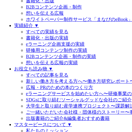
書籍化・出版
B2Bコンテンツ企画・制作
想いを伝える広報
ホワイトペーパー制作サービス「まなびのeBook
実績紹介 ▼
すべての実績を見る
書籍化・出版の実績
eラーニング企画支援の実績
研修用コンテンツ制作の実績
B2Bコンテンツ企画・制作の実績
想いを伝える広報の実績
お役立ち読み物 ▼
すべての記事を見る
新しい働き方を考える方へ〜働き方研究レポート
広報・PRのための本のつくり方
eラーニングサービスを始めたい方へ〜研修事業
SDGsに取り組むソーシャルグッドな会社のご紹介
大学生と取り組む産学連携プロジェクト〜課題解
ご一緒いただいた会社様・団体様のストーリー〜
出版書籍のご紹介&編集者おすすめ書籍
マスターピースについて ▼
私たちのミッション