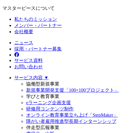
マスターピースについて
私たちのミッション
メンバー・パートナー
会社概要
ニュース
採用・パートナー募集
サービス資料
お問い合わせ
サービス内容 ▼
協働型新規事業
新規事業開発支援「100×100プロジェクト」
学びと教育事業
eラーニング企画支援
研修用コンテンツ制作
オンライン教育事業立ち上げ「StepMaker」
障がい者雇用推進型長期インターンシップ
伴走型広報事業