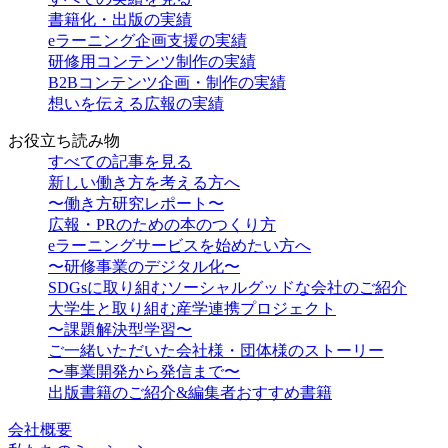
書籍化・出版の実績
eラーニング企画支援の実績
研修用コンテンツ制作の実績
B2Bコンテンツ企画・制作の実績
想いを伝える広報の実績
お役立ち読み物
すべての記事を見る
新しい働き方を考える方へ
〜働き方研究レポート〜
広報・PRのための本のつくり方
eラーニングサービスを始めたい方へ
〜研修事業のデジタル化〜
SDGsに取り組むソーシャルグッドな会社のご紹介
大学生と取り組む産学連携プロジェクト
〜課題解決型学習〜
ご一緒いただいた会社様・団体様のストーリー
〜事業開発から発信まで〜
出版書籍のご紹介&編集者おすすめ書籍
会社概要