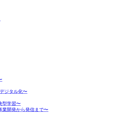
」
〜
のデジタル化〜
決型学習〜
事業開発から発信まで〜