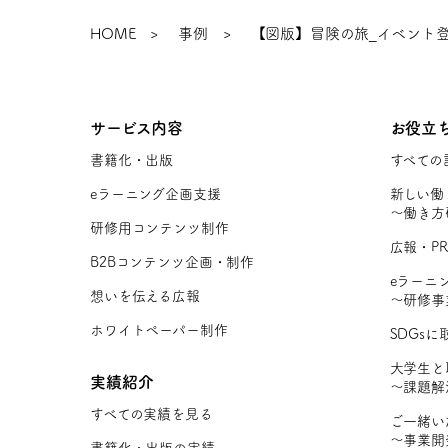
HOME
事例
【図版】冒険の旅_イベント登壇（Soci
サービス内容
お役立
書籍化・出版
すべての
eラーニング企画支援
新しい働
〜働き方
研修用コンテンツ制作
広報・P
B2Bコンテンツ企画・制作
eラーニ
想いを伝える広報
〜研修事
ホワイトペーパー制作
SDGs
大学生と
実績紹介
〜課題解
すべての実績を見る
ご一緒い
〜事業開
書籍化・出版の実績