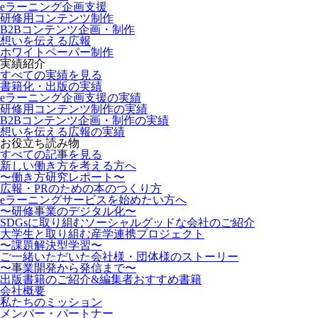
eラーニング企画支援
研修用コンテンツ制作
B2Bコンテンツ企画・制作
想いを伝える広報
ホワイトペーパー制作
実績紹介
すべての実績を見る
書籍化・出版の実績
eラーニング企画支援の実績
研修用コンテンツ制作の実績
B2Bコンテンツ企画・制作の実績
想いを伝える広報の実績
お役立ち読み物
すべての記事を見る
新しい働き方を考える方へ
〜働き方研究レポート〜
広報・PRのための本のつくり方
eラーニングサービスを始めたい方へ
〜研修事業のデジタル化〜
SDGsに取り組むソーシャルグッドな会社のご紹介
大学生と取り組む産学連携プロジェクト
〜課題解決型学習〜
ご一緒いただいた会社様・団体様のストーリー
〜事業開発から発信まで〜
出版書籍のご紹介&編集者おすすめ書籍
会社概要
私たちのミッション
メンバー・パートナー