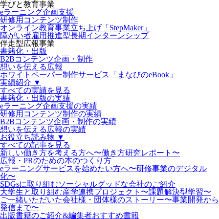
学びと教育事業
eラーニング企画支援
研修用コンテンツ制作
オンライン教育事業立ち上げ「StepMaker」
障がい者雇用推進型長期インターンシップ
伴走型広報事業
書籍化・出版
B2Bコンテンツ企画・制作
想いを伝える広報
ホワイトペーパー制作サービス「まなびのeBook」
実績紹介 ▼
すべての実績を見る
書籍化・出版の実績
eラーニング企画支援の実績
研修用コンテンツ制作の実績
B2Bコンテンツ企画・制作の実績
想いを伝える広報の実績
お役立ち読み物 ▼
すべての記事を見る
新しい働き方を考える方へ〜働き方研究レポート〜
広報・PRのための本のつくり方
eラーニングサービスを始めたい方へ〜研修事業のデジタル
化〜
SDGsに取り組むソーシャルグッドな会社のご紹介
大学生と取り組む産学連携プロジェクト〜課題解決型学習〜
ご一緒いただいた会社様・団体様のストーリー〜事業開発から
発信まで〜
出版書籍のご紹介&編集者おすすめ書籍