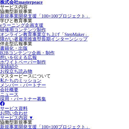
株式会社masterpeace
サービス内容
協働型新規事業
新規事業開発支援「100×100プロジェクト」
学びと教育事業
eラーニング企画支援
研修用コンテンツ制作
オンライン教育事業立ち上げ「StepMaker」
障がい者雇用推進型長期インターンシップ
伴走型広報事業
書籍化・出版
B2Bコンテンツ企画・制作
想いを伝える広報
ホワイトペーパー制作
実績紹介
お役立ち読み物
マスターピースについて
私たちのミッション
メンバー・パートナー
会社概要
ニュース
採用・パートナー募集
サービス資料
お問い合わせ
サービス内容 ▼
協働型新規事業
新規事業開発支援「100×100プロジェクト」