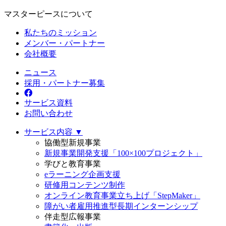
マスターピースについて
私たちのミッション
メンバー・パートナー
会社概要
ニュース
採用・パートナー募集
サービス資料
お問い合わせ
サービス内容 ▼
協働型新規事業
新規事業開発支援「100×100プロジェクト」
学びと教育事業
eラーニング企画支援
研修用コンテンツ制作
オンライン教育事業立ち上げ「StepMaker」
障がい者雇用推進型長期インターンシップ
伴走型広報事業