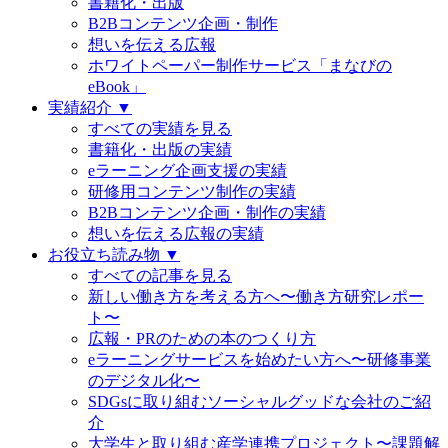
書籍化・出版
B2Bコンテンツ企画・制作
想いを伝える広報
ホワイトペーパー制作サービス「まなびの
eBook」
実績紹介 ▼
すべての実績を見る
書籍化・出版の実績
eラーニング企画支援の実績
研修用コンテンツ制作の実績
B2Bコンテンツ企画・制作の実績
想いを伝える広報の実績
お役立ち読み物 ▼
すべての記事を見る
新しい働き方を考える方へ〜働き方研究レポー
ト〜
広報・PRのための本のつくり方
eラーニングサービスを始めたい方へ〜研修事業
のデジタル化〜
SDGsに取り組むソーシャルグッドな会社のご紹
介
大学生と取り組む産学連携プロジェクト〜課題解