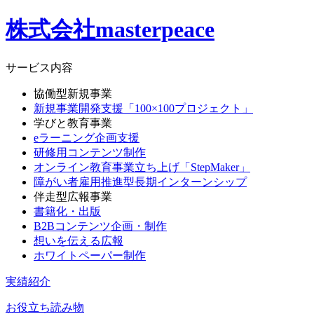
株式会社masterpeace
サービス内容
協働型新規事業
新規事業開発支援「100×100プロジェクト」
学びと教育事業
eラーニング企画支援
研修用コンテンツ制作
オンライン教育事業立ち上げ「StepMaker」
障がい者雇用推進型長期インターンシップ
伴走型広報事業
書籍化・出版
B2Bコンテンツ企画・制作
想いを伝える広報
ホワイトペーパー制作
実績紹介
お役立ち読み物