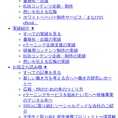
書籍化・出版
B2Bコンテンツ企画・制作
想いを伝える広報
ホワイトペーパー制作サービス「まなびの
eBook」
実績紹介 ▼
すべての実績を見る
書籍化・出版の実績
eラーニング企画支援の実績
研修用コンテンツ制作の実績
B2Bコンテンツ企画・制作の実績
想いを伝える広報の実績
お役立ち読み物 ▼
すべての記事を見る
新しい働き方を考える方へ〜働き方研究レポー
ト〜
広報・PRのための本のつくり方
eラーニングサービスを始めたい方へ〜研修事業
のデジタル化〜
SDGsに取り組むソーシャルグッドな会社のご紹
介
大学生と取り組む産学連携プロジェクト〜課題解