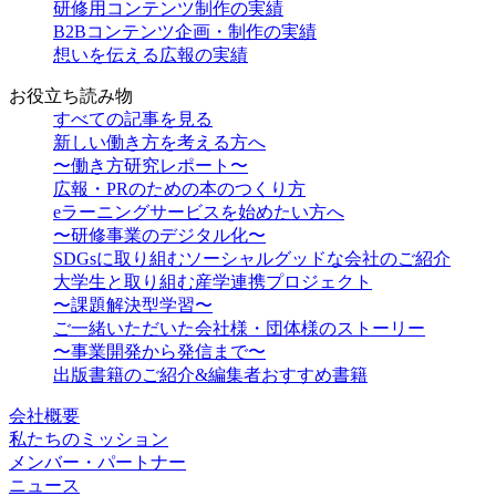
研修用コンテンツ制作の実績
B2Bコンテンツ企画・制作の実績
想いを伝える広報の実績
お役立ち読み物
すべての記事を見る
新しい働き方を考える方へ
〜働き方研究レポート〜
広報・PRのための本のつくり方
eラーニングサービスを始めたい方へ
〜研修事業のデジタル化〜
SDGsに取り組むソーシャルグッドな会社のご紹介
大学生と取り組む産学連携プロジェクト
〜課題解決型学習〜
ご一緒いただいた会社様・団体様のストーリー
〜事業開発から発信まで〜
出版書籍のご紹介&編集者おすすめ書籍
会社概要
私たちのミッション
メンバー・パートナー
ニュース