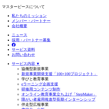
マスターピースについて
私たちのミッション
メンバー・パートナー
会社概要
ニュース
採用・パートナー募集
サービス資料
お問い合わせ
サービス内容 ▼
協働型新規事業
新規事業開発支援「100×100プロジェクト」
学びと教育事業
eラーニング企画支援
研修用コンテンツ制作
オンライン教育事業立ち上げ「StepMaker」
障がい者雇用推進型長期インターンシップ
伴走型広報事業