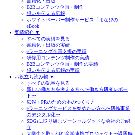
書籍化・出版
B2Bコンテンツ企画・制作
想いを伝える広報
ホワイトペーパー制作サービス「まなびの
eBook」
実績紹介 ▼
すべての実績を見る
書籍化・出版の実績
eラーニング企画支援の実績
研修用コンテンツ制作の実績
B2Bコンテンツ企画・制作の実績
想いを伝える広報の実績
お役立ち読み物 ▼
すべての記事を見る
新しい働き方を考える方へ〜働き方研究レポー
ト〜
広報・PRのための本のつくり方
eラーニングサービスを始めたい方へ〜研修事業
のデジタル化〜
SDGsに取り組むソーシャルグッドな会社のご紹
介
大学生と取り組む産学連携プロジェクト〜課題解