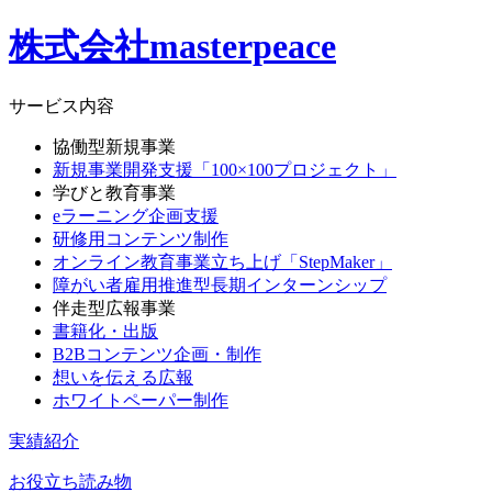
株式会社masterpeace
サービス内容
協働型新規事業
新規事業開発支援「100×100プロジェクト」
学びと教育事業
eラーニング企画支援
研修用コンテンツ制作
オンライン教育事業立ち上げ「StepMaker」
障がい者雇用推進型長期インターンシップ
伴走型広報事業
書籍化・出版
B2Bコンテンツ企画・制作
想いを伝える広報
ホワイトペーパー制作
実績紹介
お役立ち読み物