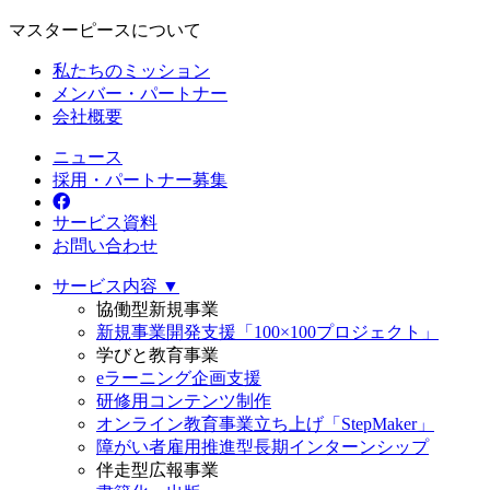
マスターピースについて
私たちのミッション
メンバー・パートナー
会社概要
ニュース
採用・パートナー募集
サービス資料
お問い合わせ
サービス内容 ▼
協働型新規事業
新規事業開発支援「100×100プロジェクト」
学びと教育事業
eラーニング企画支援
研修用コンテンツ制作
オンライン教育事業立ち上げ「StepMaker」
障がい者雇用推進型長期インターンシップ
伴走型広報事業