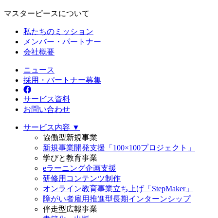
マスターピースについて
私たちのミッション
メンバー・パートナー
会社概要
ニュース
採用・パートナー募集
サービス資料
お問い合わせ
サービス内容 ▼
協働型新規事業
新規事業開発支援「100×100プロジェクト」
学びと教育事業
eラーニング企画支援
研修用コンテンツ制作
オンライン教育事業立ち上げ「StepMaker」
障がい者雇用推進型長期インターンシップ
伴走型広報事業