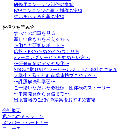
研修用コンテンツ制作の実績
B2Bコンテンツ企画・制作の実績
想いを伝える広報の実績
お役立ち読み物
すべての記事を見る
新しい働き方を考える方へ
〜働き方研究レポート〜
広報・PRのための本のつくり方
eラーニングサービスを始めたい方へ
〜研修事業のデジタル化〜
SDGsに取り組むソーシャルグッドな会社のご紹介
大学生と取り組む産学連携プロジェクト
〜課題解決型学習〜
ご一緒いただいた会社様・団体様のストーリー
〜事業開発から発信まで〜
出版書籍のご紹介&編集者おすすめ書籍
会社概要
私たちのミッション
メンバー・パートナー
ニュース