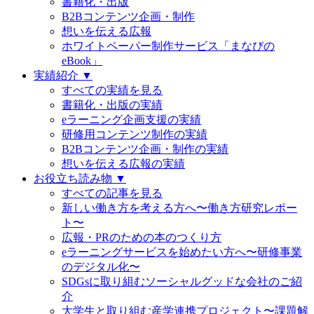
書籍化・出版
B2Bコンテンツ企画・制作
想いを伝える広報
ホワイトペーパー制作サービス「まなびの
eBook」
実績紹介 ▼
すべての実績を見る
書籍化・出版の実績
eラーニング企画支援の実績
研修用コンテンツ制作の実績
B2Bコンテンツ企画・制作の実績
想いを伝える広報の実績
お役立ち読み物 ▼
すべての記事を見る
新しい働き方を考える方へ〜働き方研究レポー
ト〜
広報・PRのための本のつくり方
eラーニングサービスを始めたい方へ〜研修事業
のデジタル化〜
SDGsに取り組むソーシャルグッドな会社のご紹
介
大学生と取り組む産学連携プロジェクト〜課題解