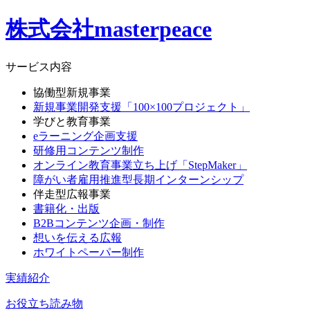
株式会社masterpeace
サービス内容
協働型新規事業
新規事業開発支援「100×100プロジェクト」
学びと教育事業
eラーニング企画支援
研修用コンテンツ制作
オンライン教育事業立ち上げ「StepMaker」
障がい者雇用推進型長期インターンシップ
伴走型広報事業
書籍化・出版
B2Bコンテンツ企画・制作
想いを伝える広報
ホワイトペーパー制作
実績紹介
お役立ち読み物